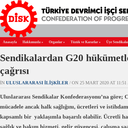
Anasayfa
Hakkımızda
»
Organlar
»
Tüzük ve Kararlar
»
Üye Sendikala
Sendikalardan G20 hükümetl
çağrısı
IN
ULUSLARARASI İLIŞKILER
/ ON 25 MART 2020 AT 11:51 
Uluslararası Sendikalar Konfederasyonu’na göre; C
mücadele ancak halk sağlığını, ücretleri ve istihdam
kapsamlı bir yaklaşımla başarılı olabilir. Ücretli has
sağlık ve bakım hizmeti, gelir güvencesi, çalışma s