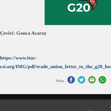
Çeviri: Gonca Acaray
https://www.ituc-
csi.org/IMG/pdf/trade_union_letter_to_the_g20_he
Paylaş...