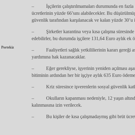
– İşçilerin çalıştırılmamaları durumunda en fazla
ücretlerinin yüzde 66’sını alabilecekler. Bu düşürülmü
güvenlik tarafından karşılanacak ve kalan yüzde 30’u 
– Şirketler karantina veya kısa çalışma süresinde 
edebilirler, bu durumda işçilere 131,64 Euro aylık ek
Portekiz
– Faaliyetleri sağlık yetkililierinin kararı gereği as
yardımına hak kazanacaklar.
– Eğer gerekliyse, işyerinin yeniden açılması aşam
bitiminin ardından her bir işçiye aylık 635 Euro ödem
– Kriz süresince işverenlerin sosyal güvenlik katkı
– Okulların kapanması nedeniyle, 12 yaşın altında
kalınmasına izin verilecek.
– Bu kişiler de kısa çalışmadaymış gibi brüt ücretle