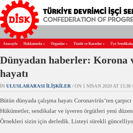
Anasayfa
Hakkımızda
»
Organlar
»
Tüzük ve Kararlar
»
Üye Sendikala
Dünyadan haberler: Korona v
hayatı
IN
ULUSLARARASI İLIŞKILER
/ ON 1 NISAN 2020 AT 15:38 /
Bütün dünyada çalışma hayatı Coronavirüs’ten çarpıcı ş
Hükümetler, sendikalar ve işveren örgütleri yeni düzen
Örnekleri sizin için derledik. Listeyi sürekli güncelliy