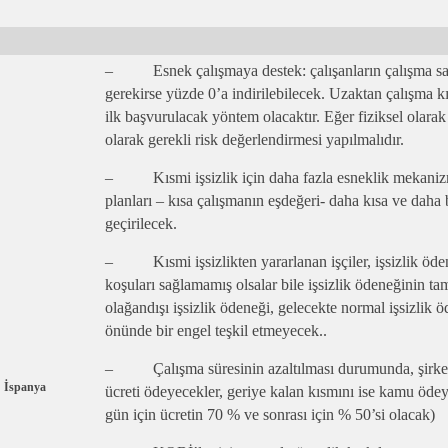
– Esnek çalışmaya destek: çalışanların çalışma saa
gerekirse yüzde 0’a indirilebilecek. Uzaktan çalışma 
ilk başvurulacak yöntem olacaktır. Eğer fiziksel olara
olarak gerekli risk değerlendirmesi yapılmalıdır.
– Kısmi işsizlik için daha fazla esneklik mekanizm
planları – kısa çalışmanın eşdeğeri- daha kısa ve daha b
geçirilecek.
– Kısmi işsizlikten yararlanan işçiler, işsizlik öde
koşuları sağlamamış olsalar bile işsizlik ödeneğinin 
olağandışı işsizlik ödeneği, gelecekte normal işsizli
önünde bir engel teşkil etmeyecek..
– Çalışma süresinin azaltılması durumunda, şirketl
İspanya
ücreti ödeyecekler, geriye kalan kısmını ise kamu öde
gün için ücretin 70 % ve sonrası için % 50’si olacak)