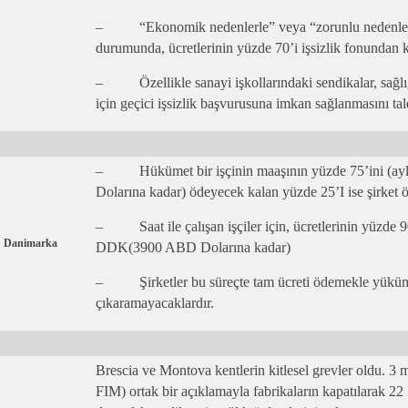
– “Ekonomik nedenlerle” veya “zorunlu nedenlerle”
durumunda, ücretlerinin yüzde 70’i işsizlik fonundan k
– Özellikle sanayi işkollarındaki sendikalar, sağlığ
için geçici işsizlik başvurusuna imkan sağlanmasını tale
– Hükümet bir işçinin maaşının yüzde 75’ini (a
Dolarına kadar) ödeyecek kalan yüzde 25’I ise şirket 
– Saat ile çalışan işçiler için, ücretlerinin yüzde 9
Danimarka
DDK(3900 ABD Dolarına kadar)
– Şirketler bu süreçte tam ücreti ödemekle yüküml
çıkaramayacaklardır.
Brescia ve Montova kentlerin kitlesel grevler oldu. 
FIM) ortak bir açıklamayla fabrikaların kapatılarak 22 