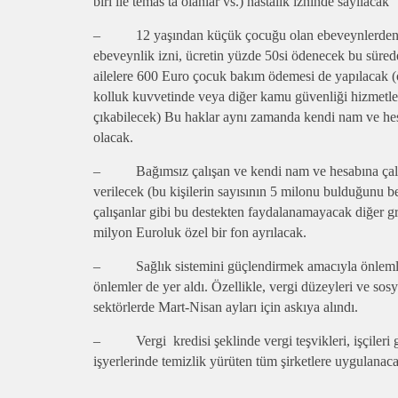
biri ile temas ta olanlar vs.) hastalık izninde sayılacak
– 12 yaşından küçük çocuğu olan ebeveynlerden biri
ebeveynlik izni, ücretin yüzde 50si ödenecek bu sürede.
ailelere 600 Euro çocuk bakım ödemesi de yapılacak (
kolluk kuvvetinde veya diğer kamu güvenliği hizmetle
çıkabilecek) Bu haklar aynı zamanda kendi nam ve hesa
olacak.
– Bağımsız çalışan ve kendi nam ve hesabına çalış
verilecek (bu kişilerin sayısının 5 milonu bulduğunu b
çalışanlar gibi bu destekten faydalanamayacak diğer g
milyon Euroluk özel bir fon ayrılacak.
– Sağlık sistemini güçlendirmek amacıyla önlemle
önlemler de yer aldı. Özellikle, vergi düzeyleri ve sosy
sektörlerde Mart-Nisan ayları için askıya alındı.
– Vergi kredisi şeklinde vergi teşvikleri, işçileri
işyerlerinde temizlik yürüten tüm şirketlere uygulanac