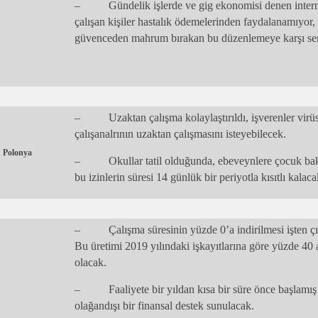
– Gündelik işlerde ve gig ekonomisi denen internet
çalışan kişiler hastalık ödemelerinden faydalanamıyor, 
güvenceden mahrum bırakan bu düzenlemeye karşı sert te
– Uzaktan çalışma kolaylaştırıldı, işverenler virüs
çalışanalrının uzaktan çalışmasını isteyebilecek.
Polonya
– Okullar tatil olduğunda, ebeveynlere çocuk bakımı
bu izinlerin süresi 14 günlük bir periyotla kısıtlı kalaca
– Çalışma süresinin yüzde 0’a indirilmesi işten çı
Bu üretimi 2019 yılındaki işkayıtlarına göre yüzde 4
olacak.
– Faaliyete bir yıldan kısa bir süre önce başlamış ol
olağandışı bir finansal destek sunulacak.