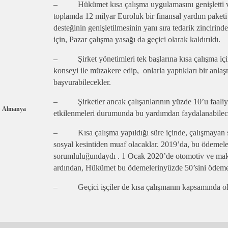
– Hükümet kısa çalışma uygulamasını genişletti ve 
toplamda 12 milyar Euroluk bir finansal yardım paketi 
desteğinin genişletilmesinin yanı sıra tedarik zincirind
için, Pazar çalışma yasağı da geçici olarak kaldırıldı.
– Şirket yönetimleri tek başlarına kısa çalışma içi
konseyi ile müzakere edip, onlarla yaptıkları bir anlaş
başvurabilecekler.
– Şirketler ancak çalışanlarının yüzde 10’u faaliye
Almanya
etkilenmeleri durumunda bu yardımdan faydalanabilec
– Kısa çalışma yapıldığı süre içinde, çalışmayan saat
sosyal kesintiden muaf olacaklar. 2019’da, bu ödemel
sorumluluğundaydı . 1 Ocak 2020’de otomotiv ve mak
ardından, Hükümet bu ödemelerinyüzde 50’sini ödemey
– Geçici işçiler de kısa çalışmanın kapsamında ol