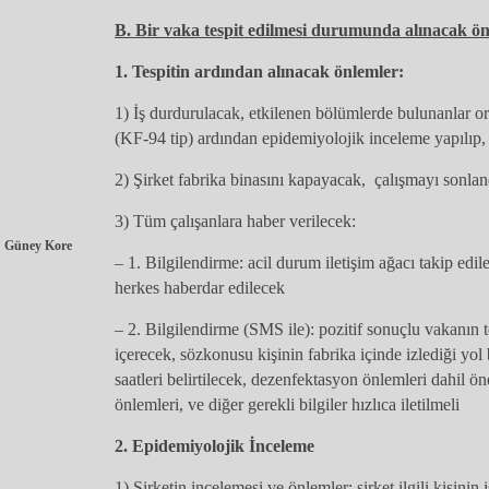
B. Bir vaka tespit edilmesi durumunda alınacak ön
1. Tespitin ardından alınacak önlemler:
1) İş durdurulacak, etkilenen bölümlerde bulunanlar o
(KF-94 tip) ardından epidemiyolojik inceleme yapılıp, 
2) Şirket fabrika binasını kapayacak, çalışmayı sonlan
3) Tüm çalışanlara haber verilecek:
Güney Kore
– 1. Bilgilendirme: acil durum iletişim ağacı takip edil
herkes haberdar edilecek
– 2. Bilgilendirme (SMS ile): pozitif sonuçlu vakanın tey
içerecek, sözkonusu kişinin fabrika içinde izlediği yol 
saatleri belirtilecek, dezenfektasyon önlemleri dahil ön
önlemleri, ve diğer gerekli bilgiler hızlıca iletilmeli
2. Epidemiyolojik İnceleme
1) Şirketin incelemesi ve önlemler: şirket ilgili kişinin 