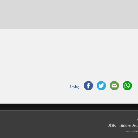
Paylaş...
DİSK - Türkiye Devr
www.disk