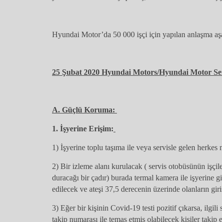
Hyundai Motor’da 50 000 işçi için yapılan anlaşma aşa
25 Şubat 2020 Hyundai Motors/Hyundai Motor Sen
A. Güçlü Koruma:
1. İşyerine Erişim:
1) İşyerine toplu taşıma ile veya servisle gelen herkes
2) Bir izleme alanı kurulacak ( servis otobüsünün işçil
duracağı bir çadır) burada termal kamera ile işyerine gir
edilecek ve ateşi 37,5 derecenin üzerinde olanların gir
3) Eğer bir kişinin Covid-19 testi pozitif çıkarsa, ilgili 
takip numarası ile temas etmiş olabilecek kişiler takip 