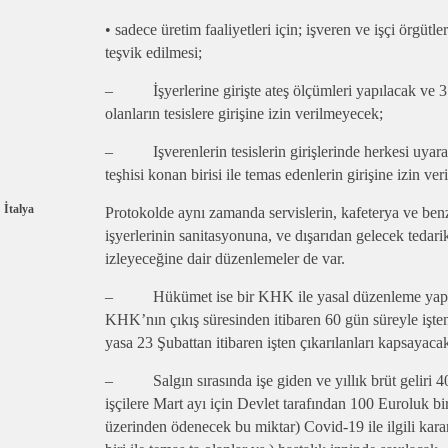
• sadece üretim faaliyetleri için; işveren ve işçi örgütl
teşvik edilmesi;
– İşyerlerine girişte ateş ölçümleri yapılacak ve 37
olanların tesislere girişine izin verilmeyecek;
– Işverenlerin tesislerin girişlerinde herkesi uyar
teşhisi konan birisi ile temas edenlerin girişine izin ve
İtalya
Protokolde aynı zamanda servislerin, kafeterya ve benz
işyerlerinin sanitasyonuna, ve dışarıdan gelecek tedarik
izleyeceğine dair düzenlemeler de var.
– Hükümet ise bir KHK ile yasal düzenleme yapt
KHK’nın çıkış süresinden itibaren 60 gün süreyle işte
yasa 23 Şubattan itibaren işten çıkarılanları kapsayaca
– Salgın sırasında işe giden ve yıllık brüt geliri 4
işçilere Mart ayı için Devlet tarafından 100 Euroluk bi
üzerinden ödenecek bu miktar) Covid-19 ile ilgili karan