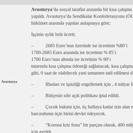
Avusturya
’da sosyal taraflar arasında bir kısa çalış
yapıldı. Avusturya’da Sendikalar Konfederasyonu (ÖGB
hükümet arasında yapılan anlaşmaya göre;
İşçinin aylık brüt ücreti;
– 2685 Euro’nun üzerinde ise ücretinin %80’i
1700-2685 Euro arasında ise ücretinin % 85’i
1700 Euro’nun altında ise ücretinin % 90’ı
tutarında kısa çalışma ödeneği sağlanacak, kısa çalışma
gibi, 0 saat de olabilecek yani tamamen tatil edilmesi
Avusturya
– İflasları ve işsizliği engellemek için , 4 milyar E
– Bütçenin sıfır açık politikası iptal edildi.
– Çocuk bakımı için, üç haftaya kadar izin alan e
harcırahının üçte birini devlet ödeyecek.
– “Korona kriz fonu” bir parçası olarak, 400 mily
için ayrıldı.