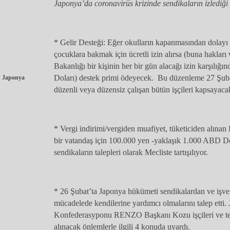
Japonya’da coronavirüs krizinde sendikaların izlediği 
* Gelir Desteği: Eğer okulların kapanmasından dolayı 
çocuklara bakmak için ücretli izin alırsa (buna haklar
Bakanlığı bir kişinin her bir gün alacağı izin karşılı
Doları) destek primi ödeyecek. Bu düzenleme 27 Şubat
Japonya
düzenli veya düzensiz çalışan bütün işçileri kapsayaca
* Vergi indirimi/vergiden muafiyet, tüketiciden alınan
bir vatandaş için 100.000 yen -yaklaşık 1.000 ABD Dol
sendikaların talepleri olarak Mecliste tartışılıyor.
* 26 Şubat’ta Japonya hükümeti sendikalardan ve işve
mücadelede kendilerine yardımcı olmalarını talep etti.
Konfederasyponu RENZO Başkanı Kozu işçileri ve tem
alınacak önlemlerle ilgili 4 konuda uyardı.