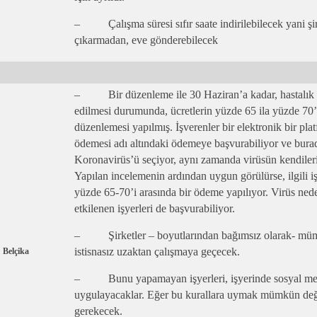
– Çalışma süresi sıfır saate indirilebilecek yani şirke
çıkarmadan, eve gönderebilecek
– Bir düzenleme ile 30 Haziran’a kadar, hastalık ned
edilmesi durumunda, ücretlerin yüzde 65 ila yüzde 70’
düzenlemesi yapılmış. İşverenler bir elektronik bir plat
ödemesi adı altındaki ödemeye başvurabiliyor ve bur
Koronavirüs’ü seçiyor, aynı zamanda virüsün kendilerini
Yapılan incelemenin ardından uygun görülürse, ilgili iş
yüzde 65-70’i arasında bir ödeme yapılıyor. Virüs nede
etkilenen işyerleri de başvurabiliyor.
– Şirketler – boyutlarından bağımsız olarak- müm
istisnasız uzaktan çalışmaya geçecek.
Belçika
– Bunu yapamayan işyerleri, işyerinde sosyal mesa
uygulayacaklar. Eğer bu kurallara uymak mümkün değil
gerekecek.