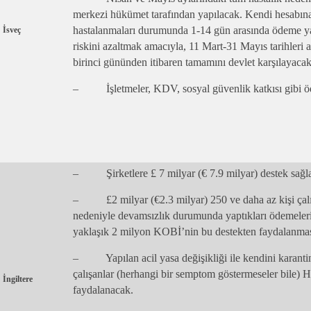
merkezi hükümet tarafından yapılacak. Kendi hesabına 
hastalanmaları durumunda 1-14 gün arasında ödeme ya
İsveç
riskini azaltmak amacıyla, 11 Mart-31 Mayıs tarihleri 
birinci gününden itibaren tamamını devlet karşılayacak
– İşletmeler, KDV, sosyal güvenlik katkısı gibi öde
– Şirketlere £ 7 milyar (€ 7.9 milyar) destek sağl
– £2 milyar (€2.3 milyar) 250 ve daha az kişi çalışt
nedeniyle devamsızlık durumunda yaptıkları ödemeleri 
yaklaşık 2 milyon KOBİ’nin bu destekten faydalanmas
– Yapılan acil yasa değişikliği ile kendini karanti
çalışanlar (herhangi bir semptom göstermeseler bile)
İngiltere
faydalanacak.