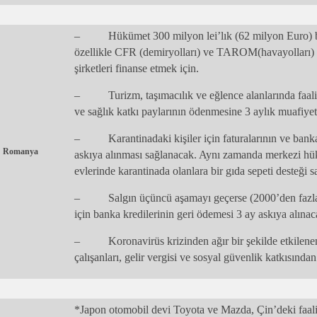
– Hükümet 300 milyon lei’lık (62 milyon Euro) bir
özellikle CFR (demiryolları) ve TAROM(havayolları) g
şirketleri finanse etmek için.
– Turizm, taşımacılık ve eğlence alanlarında faaliye
ve sağlık katkı paylarının ödenmesine 3 aylık muafiyet 
– Karantinadaki kişiler için faturalarının ve banka
Romanya
askıya alınması sağlanacak. Aynı zamanda merkezi hük
evlerinde karantinada olanlara bir gıda sepeti desteği 
– Salgın üçüncü aşamayı geçerse (2000’den fazla t
için banka kredilerinin geri ödemesi 3 ay askıya alınac
– Koronavirüs krizinden ağır bir şekilde etkilenen
çalışanları, gelir vergisi ve sosyal güvenlik katkısında
*Japon otomobil devi Toyota ve Mazda, Çin’deki faaliy