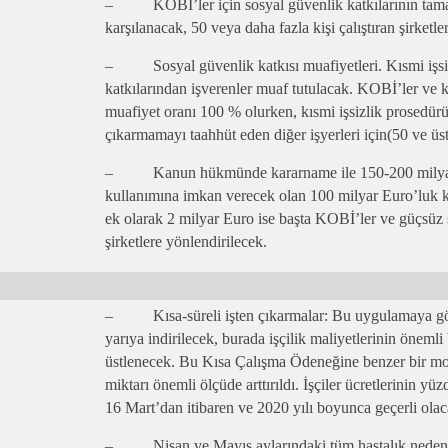
– KOBİ’ler için sosyal güvenlik katkılarının tamam
karşılanacak, 50 veya daha fazla kişi çalıştıran şirketl
– Sosyal güvenlik katkısı muafiyetleri. Kısmi işsizl
katkılarından işverenler muaf tutulacak. KOBİ’ler ve k
muafiyet oranı 100 % olurken, kısmi işsizlik prosedür
çıkarmamayı taahhüt eden diğer işyerleri için(50 ve üst
– Kanun hükmünde kararname ile 150-200 milyar E
kullanımına imkan verecek olan 100 milyar Euro’luk k
ek olarak 2 milyar Euro ise başta KOBİ’ler ve güçsüz ş
şirketlere yönlendirilecek.
– Kısa-süreli işten çıkarmalar: Bu uygulamaya göre,
yarıya indirilecek, burada işçilik maliyetlerinin önem
üstlenecek. Bu Kısa Çalışma Ödeneğine benzer bir mo
miktarı önemli ölçüde arttırıldı. İşçiler ücretlerinin yüz
16 Mart’dan itibaren ve 2020 yılı boyunca geçerli olac
– Nisan ve Mayıs aylarındaki tüm hastalık nedeniy