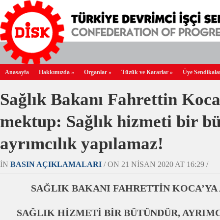
Anasayfa
Hakkımızda
»
Organlar
»
Tüzük ve Kararlar
»
Üye Sendikala
Sağlık Bakanı Fahrettin Koca
mektup: Sağlık hizmeti bir b
ayrımcılık yapılamaz!
IN
BASIN AÇIKLAMALARI
/ ON 21 NISAN 2020 AT 16:29 /
SAĞLIK BAKANI FAHRETTİN KOCA’YA
SAĞLIK HİZMETİ BİR BÜTÜNDÜR, AYRIM