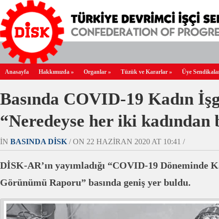
Anasayfa
Hakkımızda
»
Organlar
»
Tüzük ve Kararlar
»
Üye Sendikala
Basında COVID-19 Kadın İş
“Neredeyse her iki kadından bi
IN
BASINDA DİSK
/ ON 22 HAZIRAN 2020 AT 10:41 /
DİSK-AR’ın yayımladığı “COVID-19 Döneminde K
Görünümü Raporu” basında geniş yer buldu.