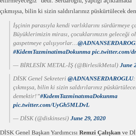
ettirmeyeceğiz” dedi. Serdaroğlu, yaptığı açıklamada
çıkmışsa, bilin ki sizin saldırılarınız püskürtülecek de
İşçinin parasıyla kendi varlıklarını sürdürmeye ça
Büyüklerimizin mirası, çocuklarımızın geleceği ol
gaspetmeye çalışıyorlar…
@ADNANSERDAROG
#KidemTazminatimaDokunma
pic.twitter.co
— BİRLESİK METAL-İŞ (@BirlesikMetal)
June 
DİSK Genel Sekreteri
@ADNANSERDAROGLU
çıkmışsa, bilin ki sizin saldırılarınız püskürtülece
demektir!”
#KıdemTazminatımaDokunma
pic.twitter.com/UyGh5MLDvL
— DİSK (@diskinsesi)
June 29, 2020
DİSK Genel Başkan Yardımcısı
Remzi Çalışkan
ve Dİ