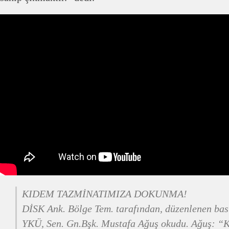
KIDEM TAZMİNATIMIZA DOKUNMA!
DİSK Ank. Bölge Tem. tarafından, düzenlenen ba
YKÜ, Sen. Gn.Bşk. Mustafa Ağuş okudu. Ağuş: “K