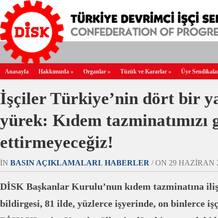
Anasayfa
Hakkımızda
»
Organlar
»
Tüzük ve Kararlar
»
Üye Sendikala
İşçiler Türkiye’nin dört bir y
yürek: Kıdem tazminatımızı 
ettirmeyeceğiz!
IN
BASIN AÇIKLAMALARI
,
HABERLER
/ ON 29 HAZIRAN 20
DİSK Başkanlar Kurulu’nun kıdem tazminatına iliş
bildirgesi, 81 ilde, yüzlerce işyerinde, on binlerce i