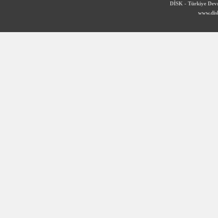
DİSK - Türkiye Devr
www.disk