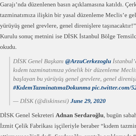
Garajı’nda düzenlenen basın açıklamasına katıldı. Çer
tazminatımıza ilişkin bir yasal düzenleme Meclis’e ge
yürüyüş genel grevlere, genel direnişlere taşınacaktır
Kurulu sonuç metnini ise DİSK İstanbul Bölge Temsil
okudu.
DİSK Genel Başkanı
@ArzuCerkezoglu
İstanbul’
kıdem tazminatımıza yönelik bir düzenleme Meclis
başlayan bu yürüyüş genel grevlere, genel direniş
#KıdemTazminatımaDokunma
pic.twitter.com
— DİSK (@diskinsesi)
June 29, 2020
DİSK Genel Sekreteri
Adnan Serdaroğlu
, bugün saba
İzmit Çelik Fabrikası işçileriyle beraber “kıdem tazmi