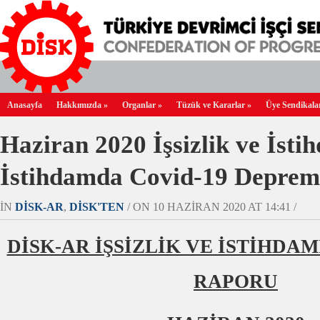
Anasayfa
Hakkımızda
»
Organlar
»
Tüzük ve Kararlar
»
Üye Sendikala
Haziran 2020 İşsizlik ve İst
İstihdamda Covid-19 Deprem
IN
DİSK-AR
,
DİSK'TEN
/ ON 10 HAZIRAN 2020 AT 14:41 /
DİSK-AR İŞSİZLİK VE İSTİHD
RAPORU