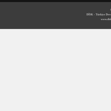
DİSK - Türkiye Devr
www.disk