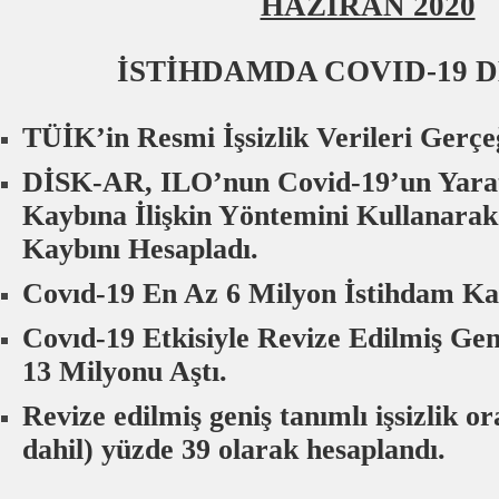
HAZİRAN 2020
İSTİHDAMDA COVID-19 
TÜİK’in Resmi İşsizlik Verileri Gerçe
DİSK-AR, ILO’nun Covid-19’un Yarat
Kaybına İlişkin Yöntemini Kullanara
Kaybını Hesapladı.
Covıd-19 En Az 6 Milyon İstihdam Kay
Covıd-19 Etkisiyle Revize Edilmiş Geni
13 Milyonu Aştı.
Revize edilmiş geniş tanımlı işsizlik o
dahil) yüzde 39 olarak hesaplandı.