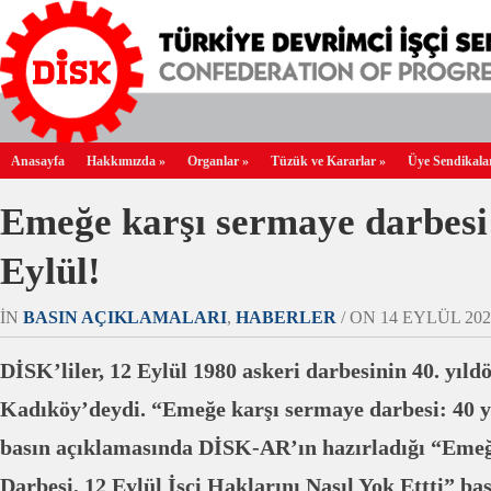
Anasayfa
Hakkımızda
»
Organlar
»
Tüzük ve Kararlar
»
Üye Sendikala
Emeğe karşı sermaye darbesi:
Eylül!
IN
BASIN AÇIKLAMALARI
,
HABERLER
/ ON 14 EYLÜL 2020
DİSK’liler, 12 Eylül 1980 askeri darbesinin 40. yı
Kadıköy’deydi. “Emeğe karşı sermaye darbesi: 40 yıl
basın açıklamasında DİSK-AR’ın hazırladığı “Eme
Darbesi, 12 Eylül İşçi Haklarını Nasıl Yok Ettti” ba