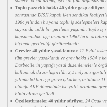
sadece iki kat artmış, işçi sınıfına örgütsüzlük 
Toplu pazarlık hakkı 40 yıldır gasp ediliyor.
sonrasında DİSK kapalı iken sendikal faaliyetl
1984 yılından bu yana toplu iş sözleşmeleri ka
sayısında ciddi bir gerileme yaşandı. Toplu iş 
kapsamındaki işçi oranının 1980’lerin ortalar
biçimde gerilediği görülmektedir.
Grevler 40 yıldır yasaklanıyor.
12 Eylül askeri
tüm grevler yasaklandı ve grev hakkı 1984’e ka
Darbecilerin yaptığı yasal düzenlemelerle örgü
kullanmak da zorlaştırıldı. 2,2 milyon sigortal
yılında 80 bin işçi greve çıkarken, ortalama 11 
olduğu AKP döneminde ise yıllık ortalama greve
binin altına geriledi.
Özelleştirmeler 40 yıldır sürüyor.
24 Ocak ve 