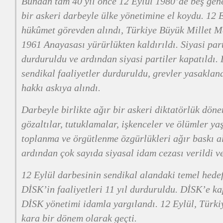
Bundan tam 40 yıl önce 12 Eylül 1980’de beş gen
bir askeri darbeyle ülke yönetimine el koydu. 12 E
hükûmet görevden alındı, Türkiye Büyük Millet Me
1961 Anayasası yürürlükten kaldırıldı. Siyasi part
durduruldu ve ardından siyasi partiler kapatıldı. 
sendikal faaliyetler durduruldu, grevler yasakland
hakkı askıya alındı.
Darbeyle birlikte ağır bir askeri diktatörlük dön
gözaltılar, tutuklamalar, işkenceler ve ölümler ya
toplanma ve örgütlenme özgürlükleri ağır baskı a
ardından çok sayıda siyasal idam cezası verildi ve
12 Eylül darbesinin sendikal alandaki temel hede
DİSK’in faaliyetleri 11 yıl durduruldu. DİSK’e ka
DİSK yönetimi idamla yargılandı. 12 Eylül, Türkiy
kara bir dönem olarak geçti.