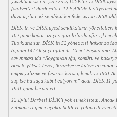
yasaklanmasının yanı sıra, DİSK’in ve DİSK üyes
faaliyetleri durduruldu. 12 Eylül’de faaliyetleri
dava açılan tek sendikal konfederasyon DİSK old
DİSK’in ve DİSK üyesi sendikaların yöneticileri 
102 güne kadar uzayan gözaltılarda ağır işkencel
Tutuklandılar. DİSK’in 52 yöneticisi hakkında ida
toplam 1477 kişi yargılandı. Genel Başkanımız A
savunmasında “Soygunculuğa, sömürü ve baskıya,
olmak, yüksek ücret, ikramiye ve kıdem tazminatı 
emperyalizme ve faşizme karşı çıkmak ve 1961 A
suç ise bu suçu kabul ediyorum” dedi. DİSK 11 y
1991 günü beraat etti.
12 Eylül Darbesi DİSK’i yok etmek istedi. Ancak
zulmüne rağmen ayakta kaldı ve yoluna devam ett