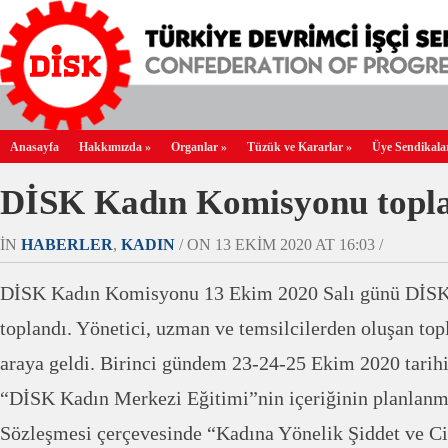
Anasayfa
Hakkımızda
»
Organlar
»
Tüzük ve Kararlar
»
Üye Sendikala
DİSK Kadın Komisyonu topl
IN
HABERLER
,
KADIN
/ ON 13 EKIM 2020 AT 16:03 /
DİSK Kadın Komisyonu 13 Ekim 2020 Salı günü DİSK
toplandı. Yönetici, uzman ve temsilcilerden oluşan top
araya geldi. Birinci gündem 23-24-25 Ekim 2020 tarih
“DİSK Kadın Merkezi Eğitimi”nin içeriğinin planlanmas
Sözleşmesi çerçevesinde “Kadına Yönelik Şiddet ve Ci