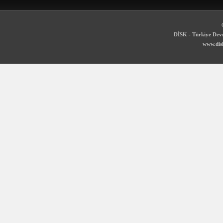
DİSK - Türkiye Devr
www.disk