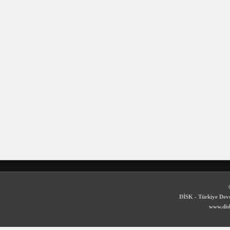
DİSK - Türkiye Devr
www.disk