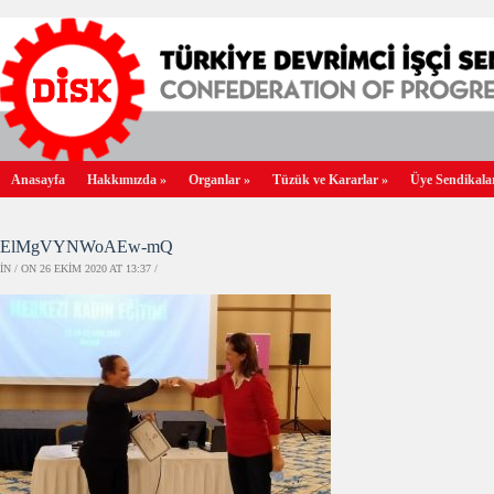
Anasayfa
Hakkımızda
»
Organlar
»
Tüzük ve Kararlar
»
Üye Sendikala
ElMgVYNWoAEw-mQ
IN / ON 26 EKIM 2020 AT 13:37 /