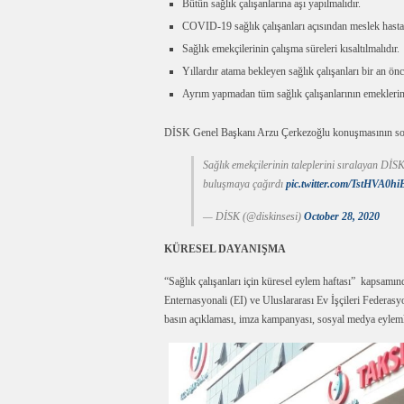
Bütün sağlık çalışanlarına aşı yapılmalıdır.
COVID-19 sağlık çalışanları açısından meslek hastalı
Sağlık emekçilerinin çalışma süreleri kısaltılmalıdır.
Yıllardır atama bekleyen sağlık çalışanları bir an önc
Ayrım yapmadan tüm sağlık çalışanlarının emeklerini
DİSK Genel Başkanı Arzu Çerkezoğlu konuşmasının sonun
Sağlık emekçilerinin taleplerini sıralayan DİS
buluşmaya çağırdı
pic.twitter.com/TstHVA0hi
— DİSK (@diskinsesi)
October 28, 2020
KÜRESEL DAYANIŞMA
“Sağlık çalışanları için küresel eylem haftası” kapsam
Enternasyonali (EI) ve Uluslararası Ev İşçileri Federas
basın açıklaması, imza kampanyası, sosyal medya eylemler