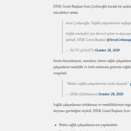
DİSK Genel Başkanı Arzu Çerkezoğlu burada bir açıklama
mücadeleyi anlattı.
Arzu Çerkezoğlu: Sağlık çalışanlarının sağlığı
Sağlık emekçileri için küresel eylem ve dayan
gelindi. DİSK Genel Başkanı
@ArzuCerkezog
— Yol TV (@YolTV)
October 28, 2020
Sesini duyuramayan, umudunu yitiren sağlık çalışanlarını
çalışanlarını emeklilik ve istifa noktasına getirenin s
vurguladı.
“İktidar sağlık çalışanlarının sesini duymalı”
— DİSK (@diskinsesi)
October 28, 2020
Sağlık çalışanlarının istifalarının ve emekliliklerinin en
duyması gerektiğini söyledi. DİSK Genel Başkanı Arzu Çer
Bütün sağlık çalışanlarına test yapılmalıdır.