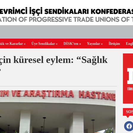
ük ve Kararlar
»
Üye Sendikalar
»
DİSK’ten
»
Yayınlar
»
İletişim
Engl
için küresel eylem: “Sağlık
”
SO
faceb