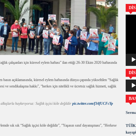
Dİ
Video
oynatıc
ık çalışanları için küresel eylem haftası” ilan ettiği 26-30 Ekim 2020 haftasında
DİS
 basın açıklamasında, küresel eylem haftasında dünya çapında yükseltilen “Sağlık
Ses
cesi ve sendikalaşma hakkı”, “herkes için nitelikli ve ücretsiz sağlık hizmeti, sağlık
oynatıc
BA
kışlarla haykırıyoruz: Sağlık işçisi köle değildir
pic.twitter.com/f34fUCFcYp
Serma
TÜİK 
mde sık sık “Sağlık işçisi köle değildir”, “Yaşasın sınıf dayanışması”, “Herkese
kayıpl