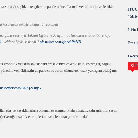
 yaparak sağlık emekçilerinin pandemi koşullarında verdiği zorlu ve fedakâr
ITUC 
“Milya
demok
nı koruyacak şekilde planlama yapılmalı
4 bin
ışma günü nedeniyle Taksim Eğitim ve Araştırma Hastanesi önünde bir araya
lu
iktidara böyle seslendi.?
pic.twitter.com/ejnre9PuND
Emek,
Tweets
n emeklilik ve istifa sayısındaki artışa dikkat çeken Arzu Çerkezoğlu, sağlık
SİT
ağlık yönetimi ve hükümetin empatiden ve sorun çözmekten uzak yaklaşımı olduğunu
pic.twitter.com/BGEf2PtkyG
gellemeler ve yasaklamalarla önlenemeyeceğini, iktidarın sağlık çalışanlarının sesini
kezoğlu, sağlık emekçilerinin taleplerini şu şekilde sıraladı: