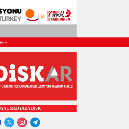
ish
»
SYAL MEDYADA DİSK
ook
x
instagram
telegram