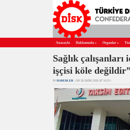
Anasayfa
Hakkımızda
»
Organlar
»
Tüz
Sağlık çalışanları 
işçisi köle değildir
IN
HABERLER
/ ON 28 EKIM 2020 AT 16:25 /