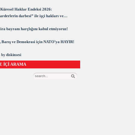
Küresel Haklar Endeksi 2026:
rderlerin darbesi” ile işçi hakları ve
rasi kuşatma altında
 lira bayram harçlığını kabul etmiyoruz!
 Barış ve Demokrasi için NATO’ya HAYIR!
 by diskinsesi
E İÇİ ARAMA