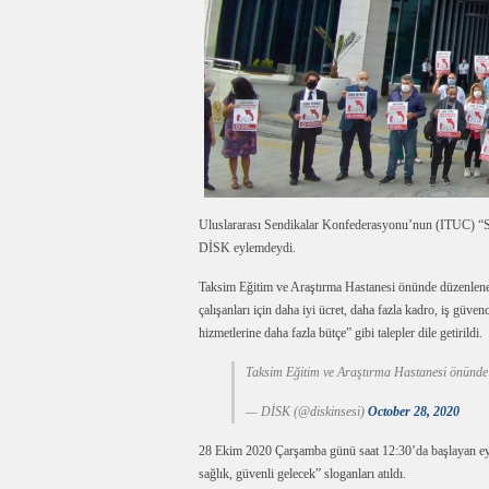
Uluslararası Sendikalar Konfederasyonu’nun (ITUC) “Sağl
DİSK eylemdeydi.
Taksim Eğitim ve Araştırma Hastanesi önünde düzenlenen
çalışanları için daha iyi ücret, daha fazla kadro, iş güven
hizmetlerine daha fazla bütçe” gibi talepler dile getirildi.
Taksim Eğitim ve Araştırma Hastanesi önünde al
— DİSK (@diskinsesi)
October 28, 2020
28 Ekim 2020 Çarşamba günü saat 12:30’da başlayan eyle
sağlık, güvenli gelecek” sloganları atıldı.