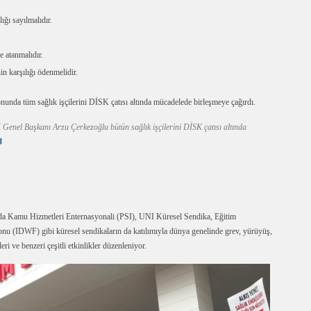
ğı sayılmalıdır.
e atanmalıdır.
n karşılığı ödenmelidir.
da tüm sağlık işçilerini DİSK çatısı altında mücadelede birleşmeye çağırdı.
K Genel Başkanı Arzu Çerkezoğlu bütün sağlık işçilerini DİSK çatısı altında
B
ında Kamu Hizmetleri Enternasyonali (PSI), UNI Küresel Sendika, Eğitim
yonu (IDWF) gibi küresel sendikaların da katılımıyla dünya genelinde grev, yürüyüş,
i ve benzeri çeşitli etkinlikler düzenleniyor.