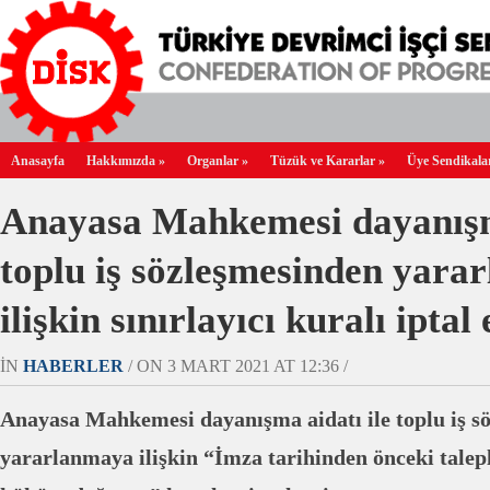
Anasayfa
Hakkımızda
»
Organlar
»
Tüzük ve Kararlar
»
Üye Sendikala
Anayasa Mahkemesi dayanışma
toplu iş sözleşmesinden yara
ilişkin sınırlayıcı kuralı iptal 
IN
HABERLER
/ ON 3 MART 2021 AT 12:36 /
Anayasa Mahkemesi dayanışma aidatı ile toplu iş s
yararlanmaya ilişkin “İmza tarihinden önceki talepl