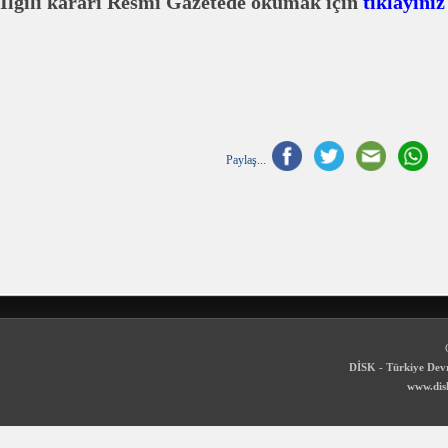
İlgili kararı Resmi Gazetede okumak için
tıklayın
Paylaş...
DİSK - Türkiye Devr
www.disk