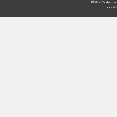
DİSK - Türkiye Devr
www.disk