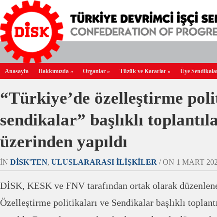
Anasayfa
Hakkımızda
»
Organlar
»
Tüzük ve Kararlar
»
Üye Sendikala
“Türkiye’de özelleştirme poli
sendikalar” başlıklı toplantıl
üzerinden yapıldı
IN
DİSK'TEN
,
ULUSLARARASI İLIŞKILER
/ ON 1 MART 2021
DİSK, KESK ve FNV tarafından ortak olarak düzenlen
Özelleştirme politikaları ve Sendikalar başlıklı toplan