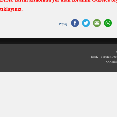
tıklayınız.
Paylaş...
DİSK - Türkiye Devr
www.disk