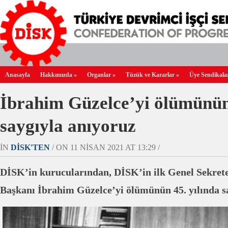
Anasayfa
Hakkımızda
»
Organlar
»
Tüzük ve Kararlar
»
Üye Sendikala
İbrahim Güzelce’yi ölümünün 
saygıyla anıyoruz
IN
DİSK'TEN
/ ON 11 NISAN 2021 AT 13:29 /
DİSK’in kurucularından, DİSK’in ilk Genel Sekrete
Başkanı İbrahim Güzelce’yi ölümünün 45. yılında s