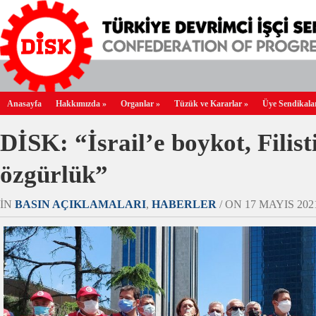
Anasayfa
Hakkımızda
»
Organlar
»
Tüzük ve Kararlar
»
Üye Sendikala
DİSK: “İsrail’e boykot, Filist
özgürlük”
IN
BASIN AÇIKLAMALARI
,
HABERLER
/ ON 17 MAYIS 2021