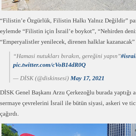
“Filistin’e Özgürlük, Filistin Halkı Yalnız Değildir” pa
eylemde “Filistin için İsrail’e boykot”, “Nehirden deni
“Emperyalistler yenilecek, direnen halklar kazanacak” s
“Hamasi nutukları bırakın, gereğini yapın”
#isra
pic.twitter.com/cVoB14dR0Q
— DİSK (@diskinsesi)
May 17, 2021
DİSK Genel Başkanı Arzu Çerkezoğlu burada yaptığı 
sermaye çevrelerini İsrail ile bütün siyasi, askeri ve ti
çağırdı.