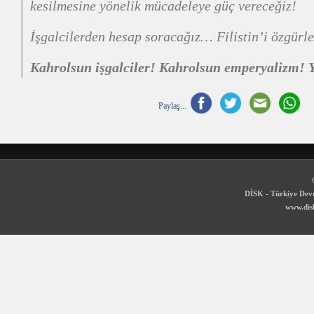
kesilmesine yönelik mücadeleye güç vereceğiz!
İşgalcilerden hesap soracağız… Filistin’i özgürl
Kahrolsun işgalciler! Kahrolsun emperyalizm! Y
Paylaş...
DİSK - Türkiye Devr
www.disk