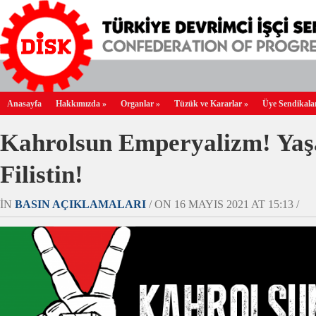
Anasayfa
Hakkımızda
»
Organlar
»
Tüzük ve Kararlar
»
Üye Sendikala
Kahrolsun Emperyalizm! Yaş
Filistin!
IN
BASIN AÇIKLAMALARI
/ ON 16 MAYIS 2021 AT 15:13 /