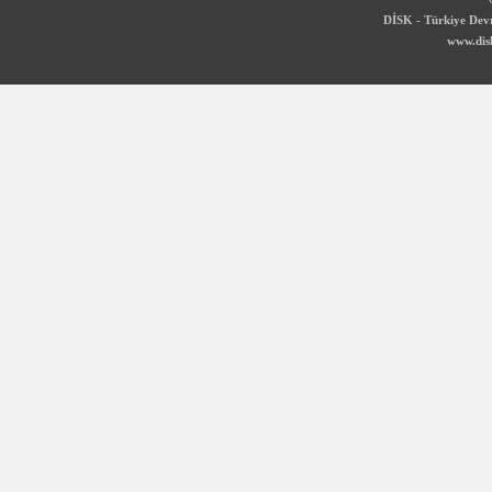
DİSK - Türkiye Devr
www.disk