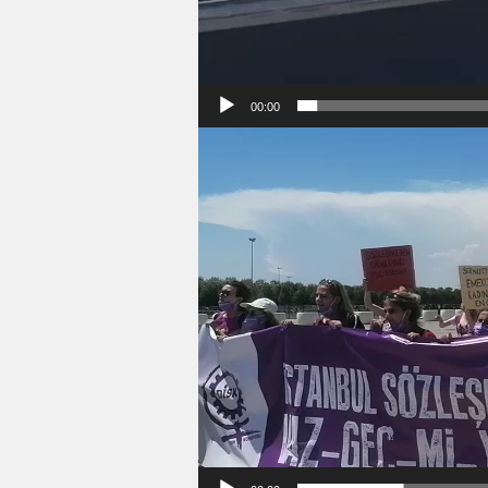
00:00
Video
oynatıcı