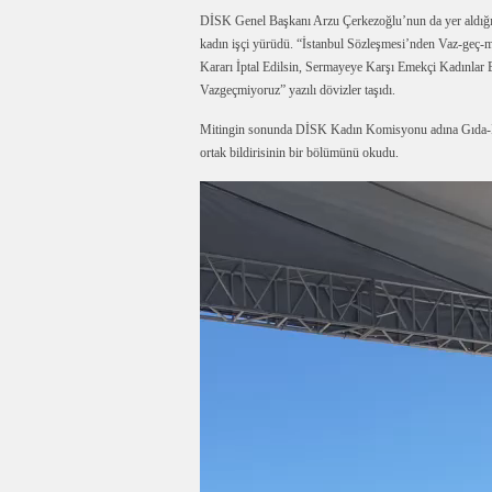
DİSK Genel Başkanı Arzu Çerkezoğlu’nun da yer aldığı
kadın işçi yürüdü. “İstanbul Sözleşmesi’nden Vaz-geç
Kararı İptal Edilsin, Sermayeye Karşı Emekçi Kadınlar
Vazgeçmiyoruz” yazılı dövizler taşıdı.
Mitingin sonunda DİSK Kadın Komisyonu adına Gıda-İş
ortak bildirisinin bir bölümünü okudu.
Video
oynatıcı