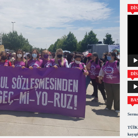
Dİ
Video
oynatıc
DİS
Ses
oynatıc
BA
Serma
TÜİK 
kayıpl