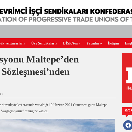
ük ve Kararlar
»
Üye Sendikalar
»
DİSK’ten
»
Yayınlar
»
İletişim
Engl
syonu Maltepe’den
l Sözleşmesi’nden
4 /
 düzenleyicileri arasında yer aldığı 19 Haziran 2021 Cumartesi günü Maltepe
SO
 Vazgeçmiyoruz” mitingine katıldı.
faceb