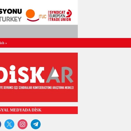
ish
»
SYAL MEDYADA DİSK
ook
x
instagram
telegram