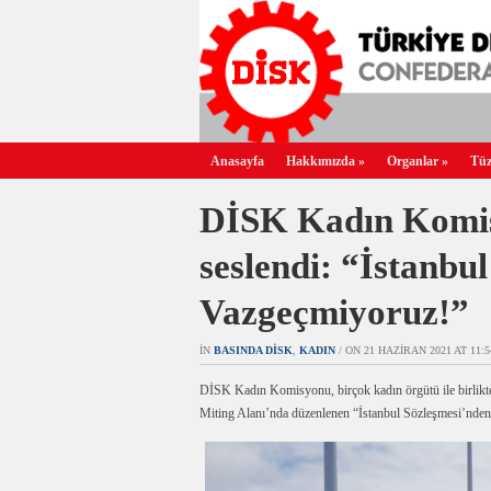
Anasayfa
Hakkımızda
»
Organlar
»
Tüz
DİSK Kadın Komi
seslendi: “İstanbu
Vazgeçmiyoruz!”
IN
BASINDA DİSK
,
KADIN
/ ON 21 HAZIRAN 2021 AT 11:5
DİSK Kadın Komisyonu, birçok kadın örgütü ile birlikte
Miting Alanı’nda düzenlenen “İstanbul Sözleşmesi’nden