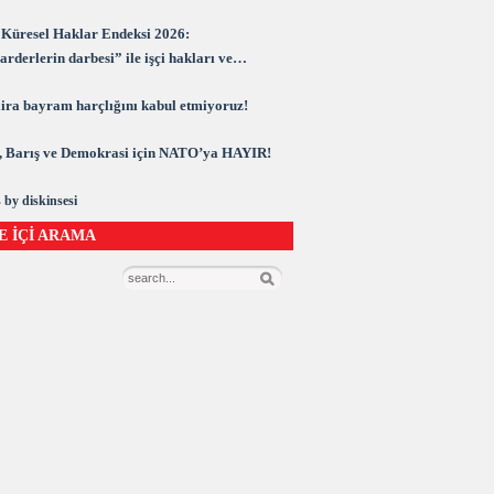
Küresel Haklar Endeksi 2026:
rderlerin darbesi” ile işçi hakları ve
rasi kuşatma altında
 lira bayram harçlığını kabul etmiyoruz!
 Barış ve Demokrasi için NATO’ya HAYIR!
 by diskinsesi
E İÇİ ARAMA