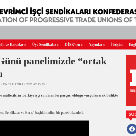
ük ve Kararlar
»
Üye Sendikalar
»
DİSK’ten
»
Yayınlar
»
İletişim
Engl
Günü panelimizde “ortak
u
R
/ ON 22 HAZIRAN 2021 AT 15:29 /
de mültecilerin Türkiye işçi sınıfının bir parçası olduğu vurgulanarak birlikte
, Sendikalar ve Barış” başlıklı online bir panel düzenledi.
SO
faceb