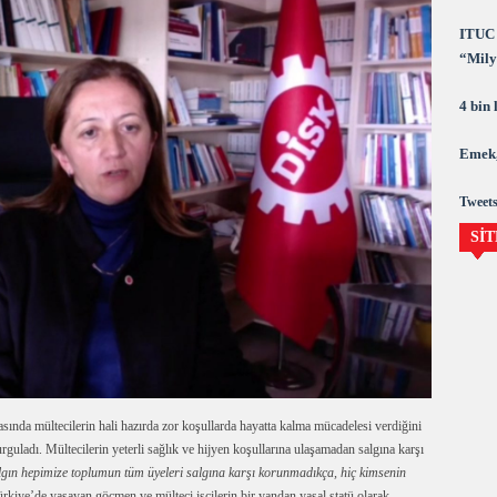
ITUC 
“Milya
demok
4 bin
Emek,
Tweets
SİT
sında mültecilerin hali hazırda zor koşullarda hayatta kalma mücadelesi verdiğini
urguladı. Mültecilerin yeterli sağlık ve hijyen koşullarına ulaşamadan salgına karşı
lgın hepimize toplumun tüm üyeleri salgına karşı korunmadıkça, hiç kimsenin
ürkiye’de yaşayan göçmen ve mülteci işçilerin bir yandan yasal statü olarak