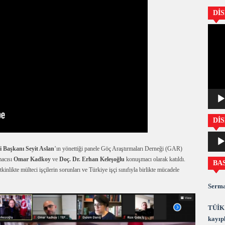
Dİ
Video
oynatıc
DİS
Ses
oynatıc
si Başkanı
Seyit Aslan
’ın yönettiği panele Göç Araştırmaları Derneği (GAR)
macısı
Omar Kadkoy
ve
Doç. Dr. Erhan Keleşoğlu
konuşmacı olarak katıldı.
BA
kinlikte mülteci işçilerin sorunları ve Türkiye işçi sınıfıyla birlikte mücadele
Serma
TÜİK 
kayıpl