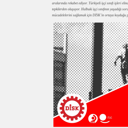
aralarında rekabet ediyor. Türkiyeli işçi sınıfı işleri el
tepkilerden oluşuyor. Halbuki işçi sınıfının yaşadığı sorun
mücadelelerini sağlamak için DİSK’in ortaya koyduğu p