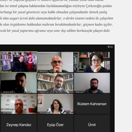
an ise temel çalışma haklarından faydalanamadığını söyleyen Çerkezoğlu şunları
herhangi bir yasal güvencesi veya hakkı olmadan çalışmaktadır demek yanlış
ak olan asgari ücreti dahi alamamaktadırlar; e-devlet sistemi nedeni ile çalışırken
kkı olan örgütlenme hakkından mahrum bırakılmaktadırlar; göçmen kadın işçiler,
 ancak bir yasal yaptırıma uğrama veya sınır dışı edilme korkusuyla şikayet dahi