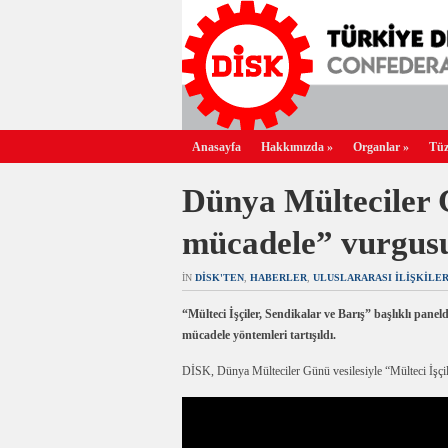
Anasayfa
Hakkımızda
»
Organlar
»
Tüz
Dünya Mülteciler 
mücadele” vurgus
IN
DİSK'TEN
,
HABERLER
,
ULUSLARARASI İLIŞKILE
“Mülteci İşçiler, Sendikalar ve Barış” başlıklı panel
mücadele yöntemleri tartışıldı.
DİSK, Dünya Mülteciler Günü vesilesiyle “Mülteci İşçiler