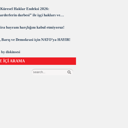
Küresel Haklar Endeksi 2026:
rderlerin darbesi” ile işçi hakları ve
rasi kuşatma altında
 lira bayram harçlığını kabul etmiyoruz!
 Barış ve Demokrasi için NATO’ya HAYIR!
 by diskinsesi
E İÇİ ARAMA