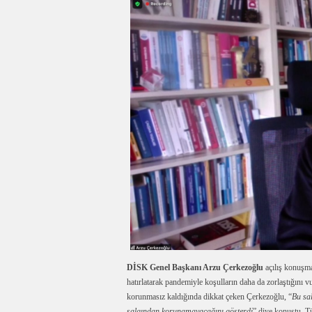
DİSK Genel Başkanı Arzu Çerkezoğlu
açılış konuşma
hatırlatarak pandemiyle koşulların daha da zorlaştığını v
korunmasız kaldığında dikkat çeken Çerkezoğlu, “
Bu sa
salgından korunamayacağını gösterdi
” diye konuştu. T