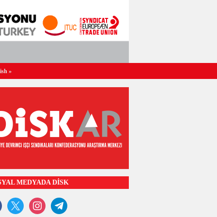
ish
»
SYAL MEDYADA DİSK
ook
x
instagram
telegram