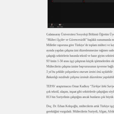
Galatasaray Üniversitesi Sosyoloji Bölümü Öğretim Üy
“
Mülteci İşçiler ve Güvencesizlik
” başlıklı sunumunda mü
Milletler raporuna göre Türkiye’de toplam mülteci ve ka
ayında yapılan çalışma izni düzenlenmesine rağmen sadece
çalıştığı sektörlerin basında tekstil ve hazır giyim sekt
93’ünün 1-50 arası işçi çalıştıran küçük işletmelerden ol
Mültecilerin çalışma iznine başvurusunun işverene bağlı
5 yıl bu şekilde çalışanlara oturum iznini önü açılabilir.
Bakanlığı nezdinde çalışma izninde düzenleme yapılabil
TEPAV araştırmacısı Omar Kadkoy “
Türkiye’deki Suriye
çok tekstil, ulaşım, inşaat gibi sektörlerde çalıştığını 
813 bin Suriyelinin çalıştığını ancak bunların çok büyük 
Doç. Dr. Erhan Keleşoğlu, mültecilerin artık Türkiye işç
gerektiğini vurguladı. Mültecilerin Suriyeli, Afgan, Afrikal