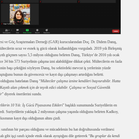
esi ve Göç Araştırmaları Derneği (GAR) kurucularından Doç. Dr. Didem Danış,
ltecilerin ucuz ve esnek iş gücü olarak kullanıldığını vurguladı. 2019 yılı Birleşmiş
yıtlı göçmen sayısı 5,5 milyon olduğunu belirten Danış, Türkiye’de 2016 yılı ocak
 34 bin 573 Suriyelinin çalışma izni alabildiğine dikkat çekti. Mültecilerin en fazla
örünün başı çektiğini söyleyen Danış, bu sektördeki mevcut iş yerlerinin yüzde
uştuğunu bunun da güvencesiz ve kayıt dışı çalışmayı artırdığını belirtti.
 olduğunu hatırlatan Danış “
Mülteciler çalışma iznine kendileri başvurabilir. Hatta
 Kayıtlı alan çekmek için de teşvik edici olabilir. Çalışma ve Sosyal Güvenlik
ir
” diyerek önerilerini sundu.
lilerin 10 Yılı: İş Gücü Piyasasına Etkileri
” başlıklı sunumunda Suriyelilerin en
söyledi. Suriyelilerin yaklaşık 2 milyonun çalışma yaşında olduğunu belirten Kadkoy,
kısmının kayıt dışı olduğunun altını çizdi.
i sınıfının bir parçası olduğunu ve mücadelenin bu hat doğrultusunda verilmesi
ı gibi işçi sınıfı içinde etnik olarak ayrıştığını dile getirerek “
Bu gruplar da kendi