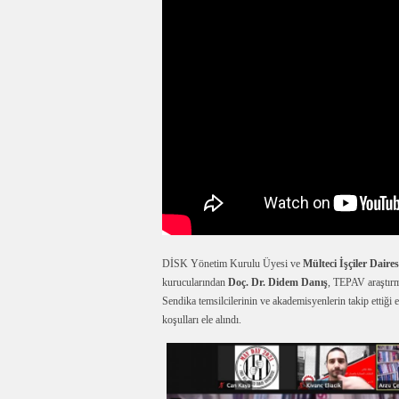
DİSK Yönetim Kurulu Üyesi ve
Mülteci İşçiler Daire
kurucularından
Doç. Dr. Didem Danış
, TEPAV araştır
Sendika temsilcilerinin ve akademisyenlerin takip ettiği et
koşulları ele alındı.