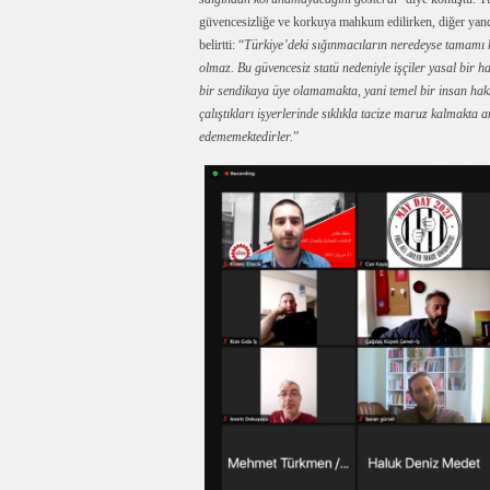
güvencesizliğe ve korkuya mahkum edilirken, diğer yand
belirtti: “
Türkiye’deki sığınmacıların neredeyse tamamı 
olmaz. Bu güvencesiz statü nedeniyle işçiler yasal bir h
bir sendikaya üye olamamakta, yani temel bir insan ha
çalıştıkları işyerlerinde sıklıkla tacize maruz kalmakta
edememektedirler.
”