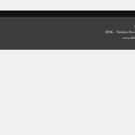
DİSK - Türkiye Devr
www.disk