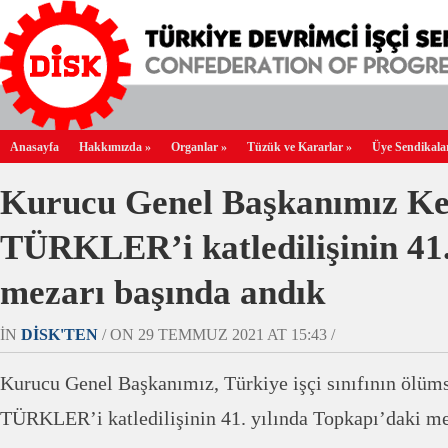
Anasayfa
Hakkımızda
»
Organlar
»
Tüzük ve Kararlar
»
Üye Sendikala
Kurucu Genel Başkanımız K
TÜRKLER’i katledilişinin 41.
mezarı başında andık
IN
DİSK'TEN
/ ON 29 TEMMUZ 2021 AT 15:43 /
Kurucu Genel Başkanımız, Türkiye işçi sınıfının ölüm
TÜRKLER’i katledilişinin 41. yılında Topkapı’daki mez