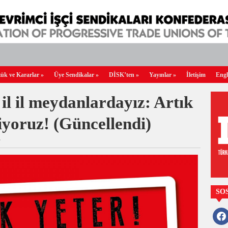
ük ve Kararlar
»
Üye Sendikalar
»
DİSK’ten
»
Yayınlar
»
İletişim
Engl
il il meydanlardayız: Artık
tiyoruz! (Güncellendi)
/
SO
faceb