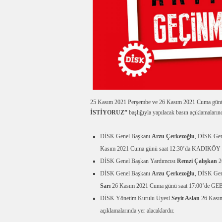
25 Kasım 2021 Perşembe ve 26 Kasım 2021 Cuma günü
İSTİYORUZ”
başlığıyla yapılacak basın açıklamaların
DİSK Genel Başkanı
Arzu Çerkezoğlu
, DİSK Gen
Kasım 2021 Cuma günü saat 12:30’da KADIKÖY İ
DİSK Genel Başkan Yardımcısı
Remzi Çalışkan
2
DİSK Genel Başkanı
Arzu Çerkezoğlu
, DİSK Gen
Sarı
26 Kasım 2021 Cuma günü saat 17:00’de GE
DİSK Yönetim Kurulu Üyesi
Seyit Aslan
26 Kasım
açıklamalarında yer alacaklardır.