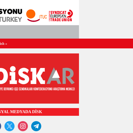
ish
»
SYAL MEDYADA DİSK
ook
x
instagram
telegram