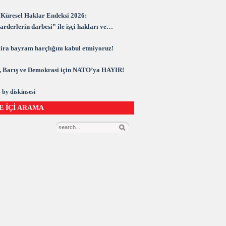
Küresel Haklar Endeksi 2026:
rderlerin darbesi” ile işçi hakları ve
rasi kuşatma altında
 lira bayram harçlığını kabul etmiyoruz!
 Barış ve Demokrasi için NATO’ya HAYIR!
 by diskinsesi
E İÇİ ARAMA