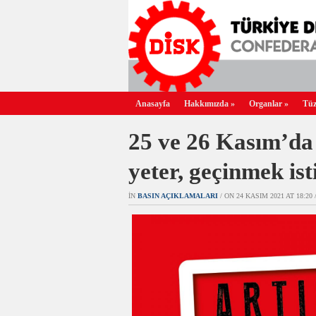
Anasayfa
Hakkımızda
»
Organlar
»
Tüz
25 ve 26 Kasım’da 
yeter, geçinmek is
IN
BASIN AÇIKLAMALARI
/ ON 24 KASIM 2021 AT 18:20 