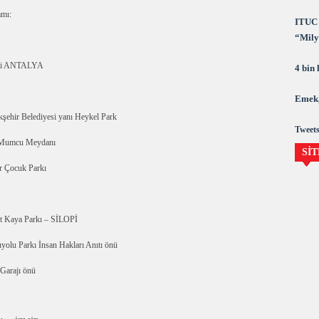
amı:
ITUC 
“Milya
demok
keli ANTALYA
4 bin
Emek,
şehir Belediyesi yanı Heykel Park
Tweets
r Mumcu Meydanı
SİT
r Çocuk Parkı
t Kaya Parkı – SİLOPİ
olu Parkı İnsan Hakları Anıtı önü
Garajı önü