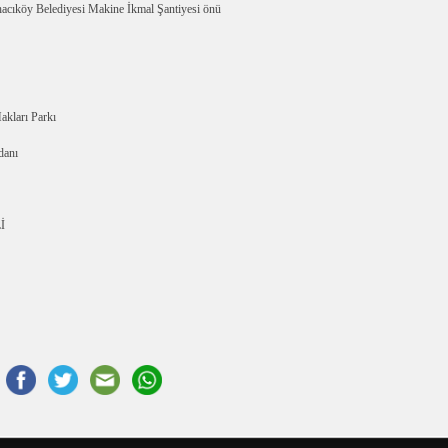
cıköy Belediyesi Makine İkmal Şantiyesi önü
kları Parkı
danı
İ