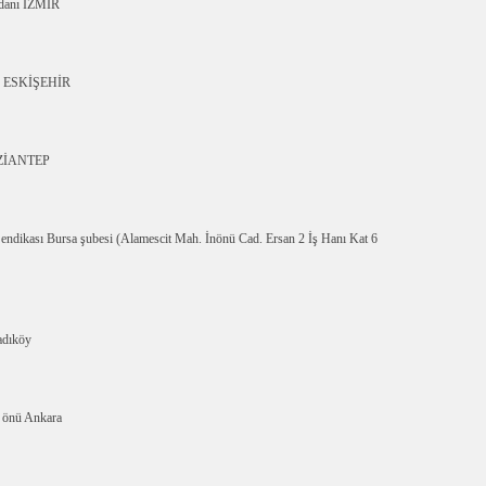
ydanı İZMİR
önü ESKİŞEHİR
GAZİANTEP
endikası Bursa şubesi (Alamescit Mah. İnönü Cad. Ersan 2 İş Hanı Kat 6
adıköy
ı önü Ankara