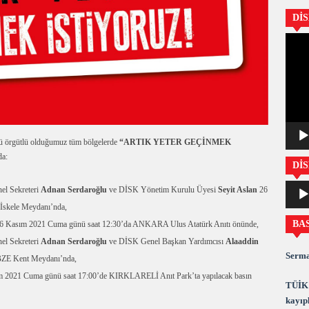
Dİ
Video
oynatıc
 örgütlü olduğumuz tüm bölgelerde
“ARTIK YETER GEÇİNMEK
da:
DİS
Ses
el Sekreteri
Adnan Serdaroğlu
ve DİSK Yönetim Kurulu Üyesi
Seyit Aslan
26
oynatıc
skele Meydanı’nda,
BA
6 Kasım 2021 Cuma günü saat 12:30’da ANKARA Ulus Atatürk Anıtı önünde,
el Sekreteri
Adnan Serdaroğlu
ve DİSK Genel Başkan Yardımcısı
Alaaddin
Serma
BZE Kent Meydanı’nda,
 2021 Cuma günü saat 17:00’de KIRKLARELİ Anıt Park’ta yapılacak basın
TÜİK 
kayıpl