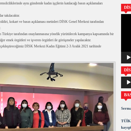
msilciliklerinde aynı gündemle kadın işçilerin katılacağı basın açıklamaları
Dİ
ar takılacaktır.
Video
 bildiri, kokart ve basın açıklaması metinleri DİSK Genel Merkezi tarafından
oynatıc
.
n Türkiye tarafından onaylanmasına yönelik yürütülecek kampanya kapsamında bir
iğer emek örgütleri ve işveren örgütleri ile görüşmeler yapılacaktır.
gerçekleştireceğimiz DİSK Merkezi Kadın Eğitimi 2-3 Aralık 2021 tarihinde
DİS
Ses
oynatıc
BA
Serma
TÜİK 
kayıpl