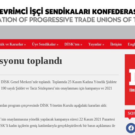
ük ve Kararlar
»
Üye Sendikalar
»
DİSK’ten
»
Yayınlar
»
İletişim
Engl
yonu toplandı
SK Genel Merkezi’nde toplandı. Toplantıda 25 Kasım Kadına Yönelik Şiddete
 190 sayılı Şiddet ve Taciz Sözleşmesi’nin onaylanması için kampanya ve 2021
rılan program çerçevesinde DİSK Yönetim Kurulu aşağıdaki kararları aldı:
SO
’nin onaylanmasına yönelik yapılacak kampanya süreci 22 Kasım 2021 Pazartesi
li kadın işçilerin geniş katılımlarıyla gerçekleştirilecek bir basın açıklaması ile
faceb