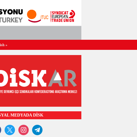
ish
»
SYAL MEDYADA DİSK
ook
x
instagram
telegram