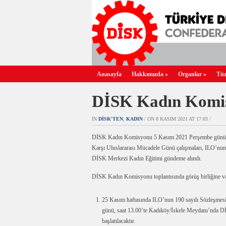
Anasayfa
Hakkımızda
»
Organlar
»
Tüz
DİSK Kadın Komis
IN
DİSK'TEN
,
KADIN
/ ON 8 KASIM 2021 AT 17:03 /
DİSK Kadın Komisyonu 5 Kasım 2021 Perşembe günü Dİ
Karşı Uluslararası Mücadele Günü çalışmaları, ILO’nun
DİSK Merkezi Kadın Eğitimi gündeme alındı.
DİSK Kadın Komisyonu toplantısında görüş birliğine va
25 Kasım haftasında ILO’nun 190 sayılı Sözleşmesi
günü, saat 13.00’te Kadıköy/İskele Meydanı’nda DİSK’
başlatılacaktır.