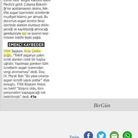
BirGün
Paylaş...