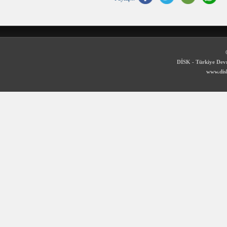
DİSK - Türkiye Devr
www.disk