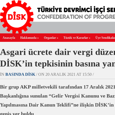
Anasayfa
Hakkımızda
»
Organlar
»
Tüzük ve Kararlar
»
Üye Sendikala
Asgari ücrete dair vergi düz
DİSK’in tepkisinin basına ya
IN
BASINDA DİSK
/ ON 20 ARALIK 2021 AT 15:50 /
Bir grup AKP milletvekili tarafından 17 Aralık 2
Başkanlığına sunulan “Gelir Vergisi Kanunu ve Baz
Yapılmasına Dair Kanun Teklifi”ne ilişkin DİSK’in
geniş yer buldu