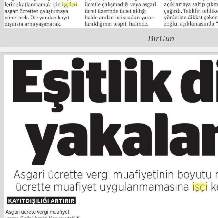
BirGün