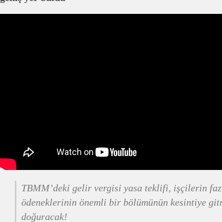
TBMM’deki gelir vergisi yasa teklifi, işçilerin fa
ödeneklerinin önemli bir bölümünün kesintiye gi
doğuracak!