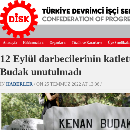
Anasayfa
Hakkımızda
»
Organlar
»
Tüzük ve Kararlar
»
Üye Sendikala
12 Eylül darbecilerinin katle
Budak unutulmadı
IN
HABERLER
/ ON 25 TEMMUZ 2022 AT 13:36 /