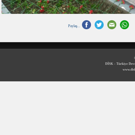
Paylaş...
DİSK - Türkiye Devr
www.disk