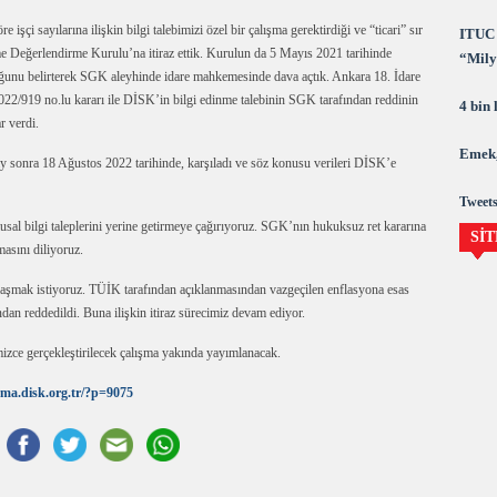
çi sayılarına ilişkin bilgi talebimizi özel bir çalışma gerektirdiği ve “ticari” sır
ITUC 
me Değerlendirme Kurulu’na itiraz ettik. Kurulun da 5 Mayıs 2021 tarihinde
“Milya
duğunu belirterek SGK aleyhinde idare mahkemesinde dava açtık. Ankara 18. İdare
demok
2/919 no.lu kararı ile DİSK’in bilgi edinme talebinin SGK tarafından reddinin
4 bin
r verdi.
Emek,
ay sonra 18 Ağustos 2022 tarihinde, karşıladı ve söz konusu verileri DİSK’e
Tweets
al bilgi taleplerini yerine getirmeye çağırıyoruz. SGK’nın hukuksuz ret kararına
SİT
asını diliyoruz.
aylaşmak istiyoruz. TÜİK tarafından açıklanmasından vazgeçilen enflasyona esas
dan reddedildi. Buna ilişkin itiraz sürecimiz devam ediyor.
izce gerçekleştirilecek çalışma yakında yayımlanacak.
irma.disk.org.tr/?p=9075