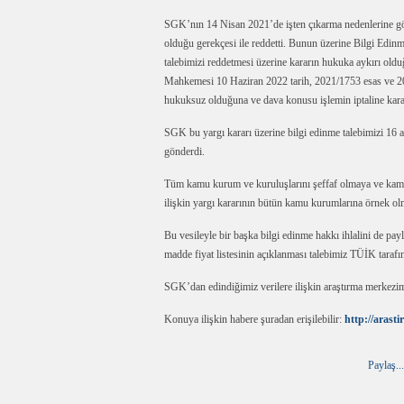
SGK’nın 14 Nisan 2021’de işten çıkarma nedenlerine göre iş
olduğu gerekçesi ile reddetti. Bunun üzerine Bilgi Edin
talebimizi reddetmesi üzerine kararın hukuka aykırı ol
Mahkemesi 10 Haziran 2022 tarih, 2021/1753 esas ve 202
hukuksuz olduğuna ve dava konusu işlemin iptaline kara
SGK bu yargı kararı üzerine bilgi edinme talebimizi 16 
gönderdi.
Tüm kamu kurum ve kuruluşlarını şeffaf olmaya ve kamus
ilişkin yargı kararının bütün kamu kurumlarına örnek olm
Bu vesileyle bir başka bilgi edinme hakkı ihlalini de p
madde fiyat listesinin açıklanması talebimiz TÜİK tarafın
SGK’dan edindiğimiz verilere ilişkin araştırma merkezim
Konuya ilişkin habere şuradan erişilebilir:
http://arast
Paylaş...