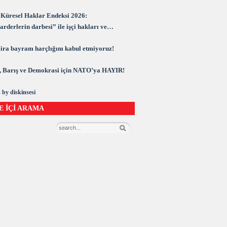
Küresel Haklar Endeksi 2026:
rderlerin darbesi” ile işçi hakları ve
rasi kuşatma altında
 lira bayram harçlığını kabul etmiyoruz!
 Barış ve Demokrasi için NATO’ya HAYIR!
 by diskinsesi
E İÇİ ARAMA