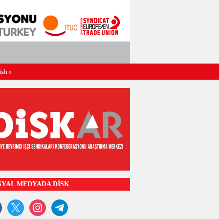
ish
»
SYAL MEDYADA DİSK
ook
x
instagram
telegram