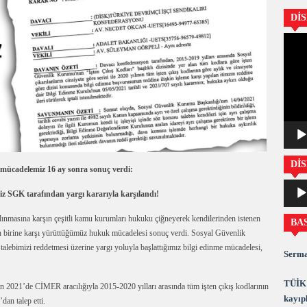
Dİ
Video
oynatıc
DİS
 mücadelemiz 16 ay sonra sonuç verdi:
Ses
iz SGK tarafından yargı kararıyla karşılandı!
oynatıc
alınmasına karşın çeşitli kamu kurumları hukuku çiğneyerek kendilerinden istenen
BA
en birine karşı yürüttüğümüz hukuk mücadelesi sonuç verdi. Sosyal Güvenlik
ebimizi reddetmesi üzerine yargı yoluyla başlattığımız bilgi edinme mücadelesi,
Serma
TÜİK 
021’de CİMER aracılığıyla 2015-2020 yılları arasında tüm işten çıkış kodlarının
kayıpl
dan talep etti.