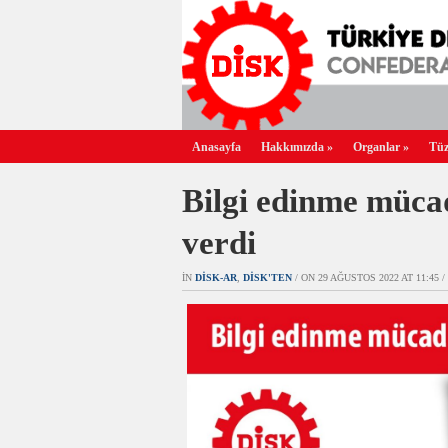
Anasayfa
Hakkımızda
»
Organlar
»
Tüz
Bilgi edinme müca
verdi
IN
DİSK-AR
,
DİSK'TEN
/ ON 29 AĞUSTOS 2022 AT 11:45 /