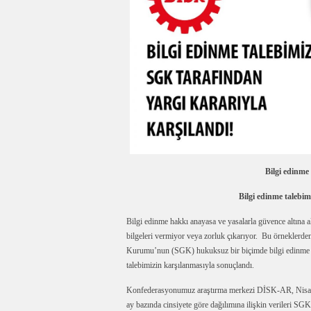
Bilgi edinme
Bilgi edinme talebim
Bilgi edinme hakkı anayasa ve yasalarla güvence altına 
bilgeleri vermiyor veya zorluk çıkarıyor. Bu örneklerd
Kurumu’nun (SGK) hukuksuz bir biçimde bilgi edinme tal
talebimizin karşılanmasıyla sonuçlandı.
Konfederasyonumuz araştırma merkezi DİSK-AR, Nisan 2
ay bazında cinsiyete göre dağılımına ilişkin verileri SGK’