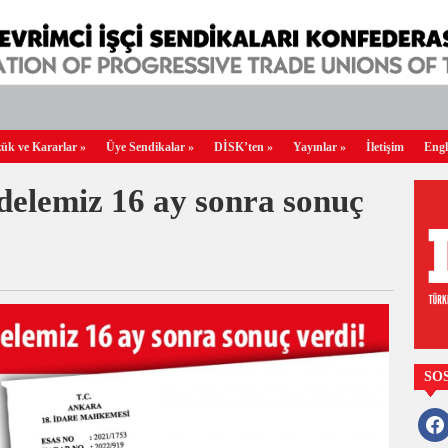
ük ve Kararlar
»
Üye Sendikalar
»
DİSK’ten
»
Yayınlar
»
İletişim
Engl
delemiz 16 ay sonra sonuç
SO
faceb