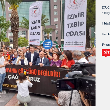
ITUC 
“Milya
demok
4 bin
Emek,
Tweets
SİT