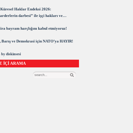
Küresel Haklar Endeksi 2026:
rderlerin darbesi” ile işçi hakları ve
rasi kuşatma altında
 lira bayram harçlığını kabul etmiyoruz!
 Barış ve Demokrasi için NATO’ya HAYIR!
 by diskinsesi
E İÇİ ARAMA