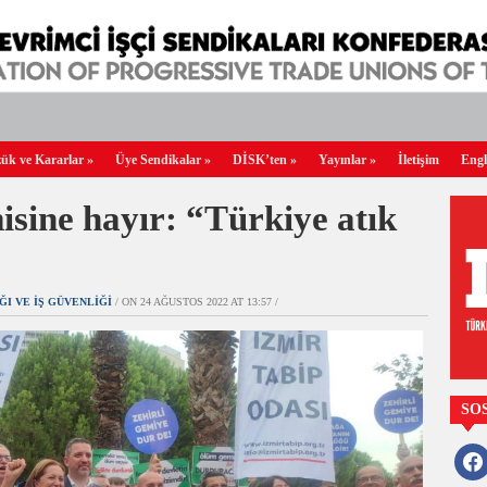
ük ve Kararlar
»
Üye Sendikalar
»
DİSK’ten
»
Yayınlar
»
İletişim
Engl
sine hayır: “Türkiye atık
IĞI VE İŞ GÜVENLIĞI
/ ON 24 AĞUSTOS 2022 AT 13:57 /
SO
faceb