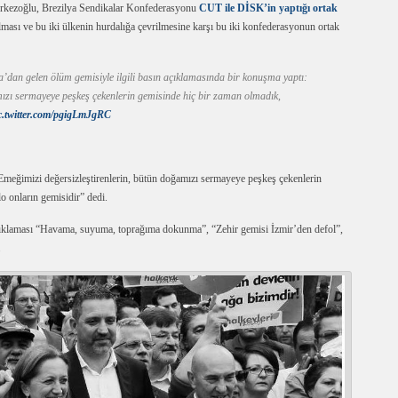
rkezoğlu, Brezilya Sendikalar Konfederasyonu
CUT ile DİSK’in yaptığı ortak
ulması ve bu iki ülkenin hurdalığa çevrilmesine karşı bu iki konfederasyonun ortak
dan gelen ölüm gemisiyle ilgili basın açıklamasında bir konuşma yaptı:
ızı sermayeye peşkeş çekenlerin gemisinde hiç bir zaman olmadık,
c.twitter.com/pgigLmJgRC
ğimizi değersizleştirenlerin, bütün doğamızı sermayeye peşkeş çekenlerin
o onların gemisidir” dedi.
çıklaması “Havama, suyuma, toprağıma dokunma”, “Zehir gemisi İzmir’den defol”,
.