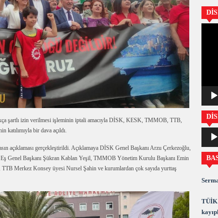
Dİ
Video
oynatıc
DİS
ıkça şartlı izin verilmesi işleminin iptali amacıyla DİSK, KESK, TMMOB, TTB,
n katılımıyla bir dava açıldı.
Ses
oynatıc
basın açıklaması gerçekleştirildi. Açıklamaya DİSK Genel Başkanı Arzu Çerkezoğlu,
BA
K Eş Genel Başkanı Şükran Kablan Yeşil, TMMOB Yönetim Kurulu Başkanı Emin
n, TTB Merkez Konsey üyesi Nursel Şahin ve kurumlardan çok sayıda yurttaş
Serma
TÜİK 
kayıpl