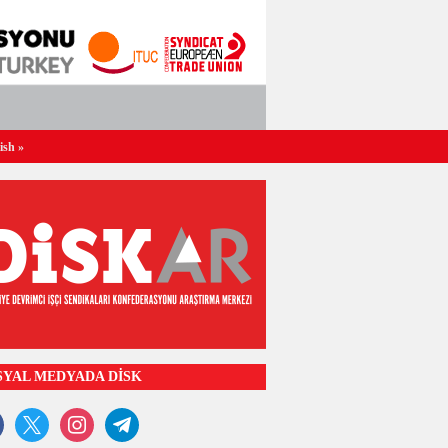
ish
»
SYAL MEDYADA DİSK
ook
x
instagram
telegram