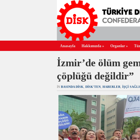
Anasayfa
Hakkımızda
»
Organlar
»
Tüz
İzmir’de ölüm gemi
çöplüğü değildir”
IN
BASINDA DİSK
,
DİSK'TEN
,
HABERLER
,
İŞÇI SAĞL