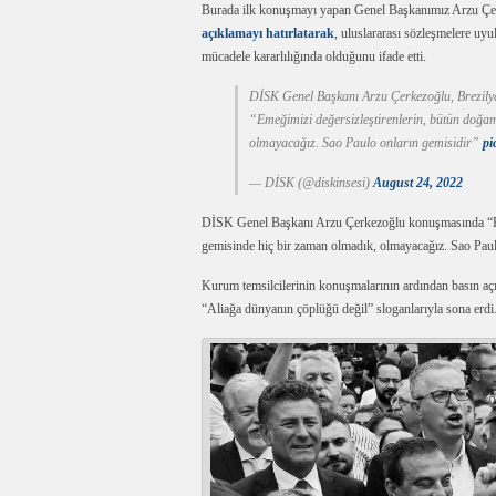
Burada ilk konuşmayı yapan Genel Başkanımız Arzu Çe
açıklamayı hatırlatarak
, uluslararası sözleşmelere uy
mücadele kararlılığında olduğunu ifade etti.
DİSK Genel Başkanı Arzu Çerkezoğlu, Brezilya’
“Emeğimizi değersizleştirenlerin, bütün doğam
olmayacağız. Sao Paulo onların gemisidir”
pi
— DİSK (@diskinsesi)
August 24, 2022
DİSK Genel Başkanı Arzu Çerkezoğlu konuşmasında “Eme
gemisinde hiç bir zaman olmadık, olmayacağız. Sao Paul
Kurum temsilcilerinin konuşmalarının ardından basın a
“Aliağa dünyanın çöplüğü değil” sloganlarıyla sona erdi