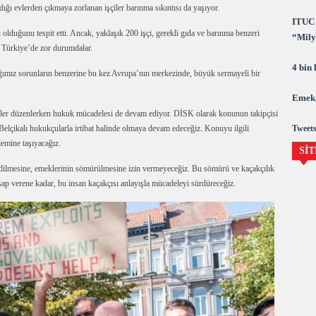
adığı evlerden çıkmaya zorlanan işçiler barınma sıkıntısı da yaşıyor.
ITUC 
lduğunu tespit etti. Ancak, yaklaşık 200 işçi, gerekli gıda ve barınma benzeri
“Milya
se Türkiye’de zor durumdalar.
demok
4 bin
ğımız sorunların benzerine bu kez Avrupa’nın merkezinde, büyük sermayeli bir
Emek,
lemler düzenlerken hukuk mücadelesi de devam ediyor. DİSK olarak konunun takipçisi
Tweets
 Belçikalı hukukçularla irtibat halinde olmaya devam edeceğiz. Konuyu ilgili
emine taşıyacağız.
SİT
 edilmesine, emeklerinin sömürülmesine izin vermeyeceğiz. Bu sömürü ve kaçakçılık
esap verene kadar, bu insan kaçakçısı anlayışla mücadeleyi sürdüreceğiz.