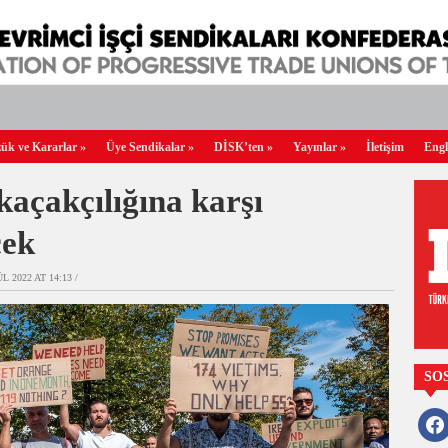
ük ve Kararlar
»
Üye Sendikalar
»
DİSK’ten
»
Yayınlar
»
İletişim
Engl
kaçakçılığına karşı
cek
L 2022 AT 14:13 /
SO
faceb