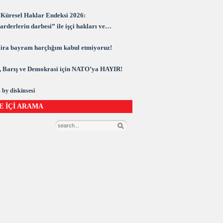
Küresel Haklar Endeksi 2026:
rderlerin darbesi” ile işçi hakları ve
rasi kuşatma altında
 lira bayram harçlığını kabul etmiyoruz!
 Barış ve Demokrasi için NATO’ya HAYIR!
 by diskinsesi
E İÇİ ARAMA