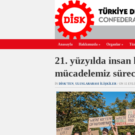
Anasayfa
Hakkımızda
»
Organlar
»
Tüz
21. yüzyılda insan 
mücadelemiz süre
IN
DİSK'TEN
,
ULUSLARARASI İLIŞKILER
/ ON 15 EYLÜ