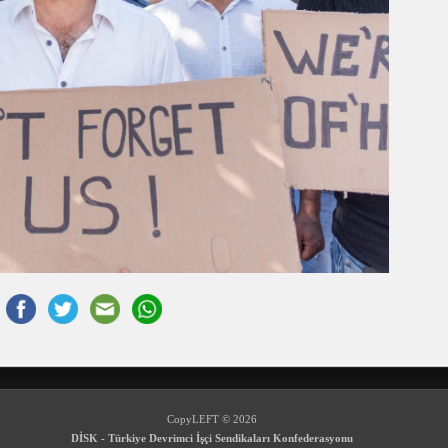
CopyLEFT © 2026
DİSK - Türkiye Devrimci İşçi Sendikaları Konfederasyonu