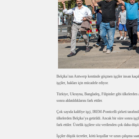
Belçika’nın Antwerp kentinde göçmen işçiler insan ka
işçiler, hakları için mücadele ediyor.
Türkiye, Ukrayna, Bangladeş, Filipinler gibi ülkelerden 
sonra aldatıldıklarını fark ettiler.
Çok sayıda kalifiye işçi, IREM-Ponticelli şirketi tarafınd
ülkelerden Belçika’ya getirildi. Ancak bir süre sonra işçi
fark ettiler. Üstelik işçilere söz verilenden çok daha düş
İşçiler düşük ücretler, kötü koşullar ve uzun çalışma saat