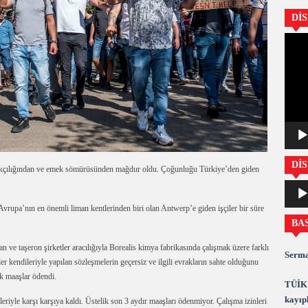
Dİ
Video
oynatıc
DİS
çakçılığından ve emek sömürüsünden mağdur oldu. Çoğunluğu Türkiye’den giden
Ses
oynatıc
Avrupa’nın en önemli liman kentlerinden biri olan Antwerp’e giden işçiler bir süre
BA
an ve taşeron şirketler aracılığıyla Borealis kimya fabrikasında çalışmak üzere farklı
Serma
ler kendileriyle yapılan sözleşmelerin geçersiz ve ilgili evrakların sahte olduğunu
ük maaşlar ödendi.
TÜİK 
kayıpl
leriyle karşı karşıya kaldı. Üstelik son 3 aydır maaşları ödenmiyor. Çalışma izinleri