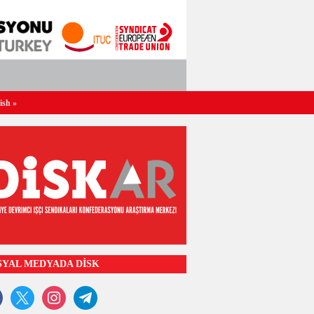
ish
»
SYAL MEDYADA DİSK
ook
x
instagram
telegram