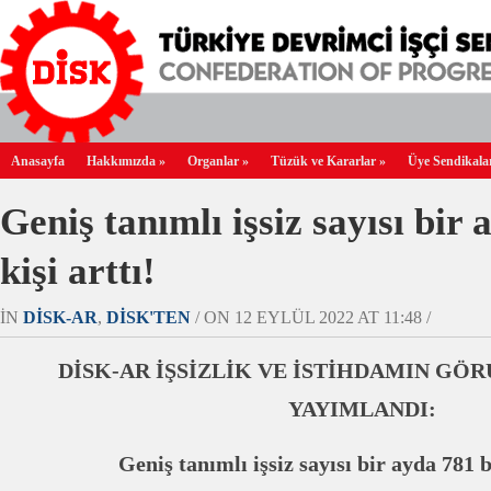
Anasayfa
Hakkımızda
»
Organlar
»
Tüzük ve Kararlar
»
Üye Sendikala
Geniş tanımlı işsiz sayısı bir
kişi arttı!
IN
DİSK-AR
,
DİSK'TEN
/ ON 12 EYLÜL 2022 AT 11:48 /
DİSK-AR İŞSİZLİK VE İSTİHDAMIN G
YAYIMLANDI:
Geniş tanımlı işsiz sayısı bir ayda 781 bi