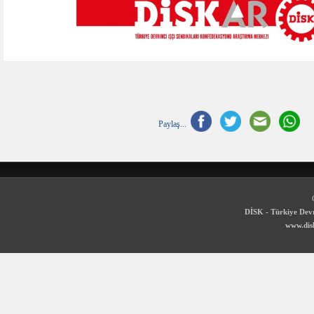
Paylaş...
DİSK - Türkiye Devr
www.disk