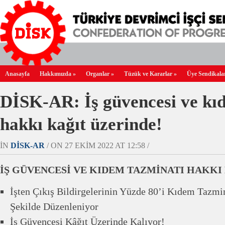
Anasayfa
Hakkımızda
»
Organlar
»
Tüzük ve Kararlar
»
Üye Sendikala
DİSK-AR: İş güvencesi ve kı
hakkı kağıt üzerinde!
IN
DİSK-AR
/ ON 27 EKIM 2022 AT 12:58 /
İŞ GÜVENCESİ VE KIDEM TAZMİNATI HAKKI
İşten Çıkış Bildirgelerinin Yüzde 80’i Kıdem Tazm
Şekilde Düzenleniyor
İş Güvencesi Kâğıt Üzerinde Kalıyor!