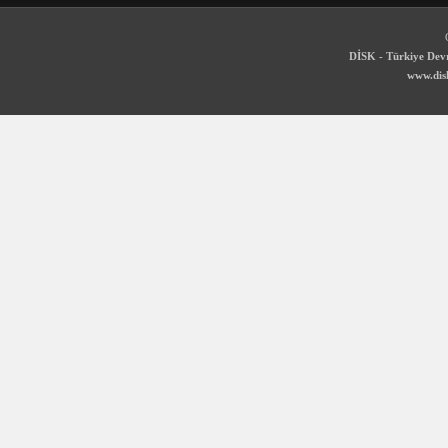
DİSK - Türkiye Devr
www.disk