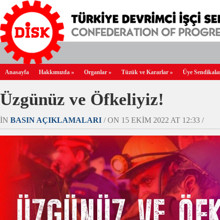
Anasayfa
Hakkımızda
»
Organlar
»
Tüzük ve Kararlar
»
Üye Sendikala
Üzgünüz ve Öfkeliyiz!
IN
BASIN AÇIKLAMALARI
/ ON 15 EKIM 2022 AT 12:33 /