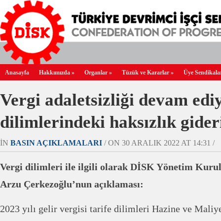
Anasayfa
Hakkımızda
»
Organlar
»
Tüzük ve Kararlar
»
Üye Sendikala
Vergi adaletsizliği devam edi
dilimlerindeki haksızlık gide
IN
BASIN AÇIKLAMALARI
/ ON 30 ARALIK 2022 AT 14:31 /
Vergi dilimleri ile ilgili olarak DİSK Yönetim Kur
Arzu Çerkezoğlu’nun açıklaması:
2023 yılı gelir vergisi tarife dilimleri Hazine ve Mali