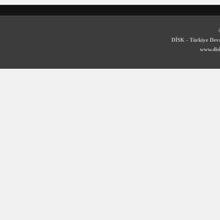
DİSK - Türkiye Devr
www.disk