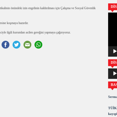
Dİ
ntikalinin önündeki izin engelinin kaldırılması için Çalışma ve Sosyal Güvenlik
Video
oynatıc
gesine koşmaya hazırdır.
ciyle ilgili kurumları acilen gereğini yapmaya çağırıyoruz.
DİS
Ses
oynatıc
BA
Serma
TÜİK 
kayıpl