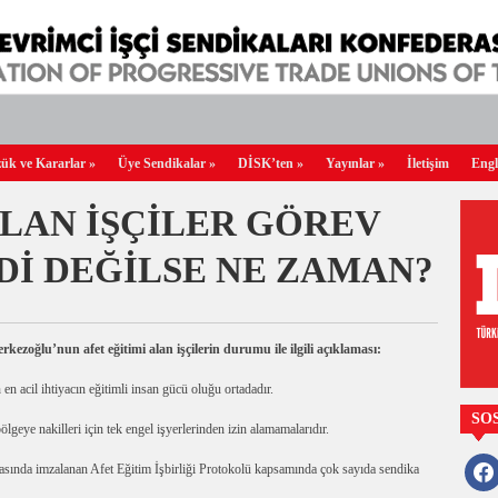
ük ve Kararlar
»
Üye Sendikalar
»
DİSK’ten
»
Yayınlar
»
İletişim
Engl
ALAN İŞÇİLER GÖREV
Dİ DEĞİLSE NE ZAMAN?
oğlu’nun afet eğitimi alan işçilerin durumu ile ilgili açıklaması:
en acil ihtiyacın eğitimli insan gücü oluğu ortadadır.
SO
lgeye nakilleri için tek engel işyerlerinden izin alamamalarıdır.
faceb
arasında imzalanan Afet Eğitim İşbirliği Protokolü kapsamında çok sayıda sendika