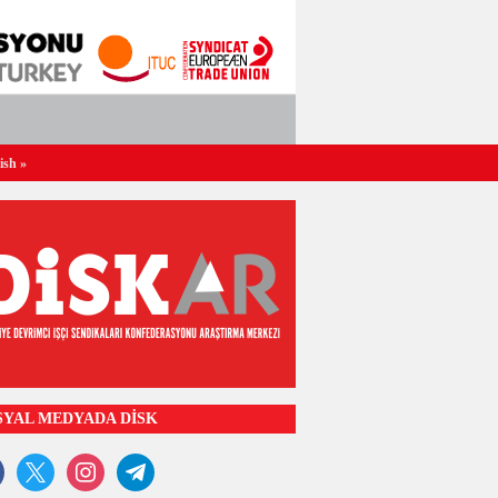
ish
»
SYAL MEDYADA DİSK
ook
x
instagram
telegram