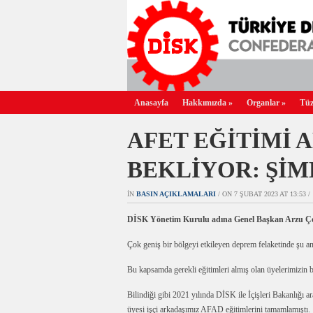
Anasayfa
Hakkımızda
»
Organlar
»
Tüz
AFET EĞİTİMİ 
BEKLİYOR: ŞİM
IN
BASIN AÇIKLAMALARI
/ ON 7 ŞUBAT 2023 AT 13:53 /
DİSK Yönetim Kurulu adına Genel Başkan Arzu Çerkez
Çok geniş bir bölgeyi etkileyen deprem felaketinde şu an 
Bu kapsamda gerekli eğitimleri almış olan üyelerimizin bö
Bilindiği gibi 2021 yılında DİSK ile İçişleri Bakanlığı 
üyesi işçi arkadaşımız AFAD eğitimlerini tamamlamıştı.