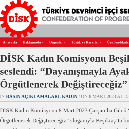
Anasayfa
Hakkımızda
»
Organlar
»
Tüzük ve Kararlar
»
Üye Sendikala
DİSK Kadın Komisyonu Beşik
seslendi: “Dayanışmayla Aya
Örgütlenerek Değiştireceğiz”
IN
BASIN AÇIKLAMALARI
,
KADIN
/ ON 8 MART 2023 AT 15:
DİSK Kadın Komisyonu 8 Mart 2023 Çarşamba Günü 
Örgütlenerek Değiştireceğiz” sloganıyla Beşiktaş’ta bi