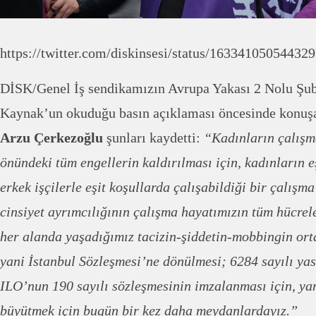
https://twitter.com/diskinsesi/status/1633410505443
DİSK/Genel İş sendikamızın Avrupa Yakası 2 Nolu Şub
Kaynak’un okuduğu basın açıklaması öncesinde konu
Arzu Çerkezoğlu
şunları kaydetti:
“Kadınların çalışm
önündeki tüm engellerin kaldırılması için, kadınların eş
erkek işçilerle eşit koşullarda çalışabildiği bir çalışma
cinsiyet ayrımcılığının çalışma hayatımızın tüm hücrel
her alanda yaşadığımız tacizin-şiddetin-mobbingin orta
yani İstanbul Sözleşmesi’ne dönülmesi; 6284 sayılı ya
ILO’nun 190 sayılı sözleşmesinin imzalanması için, y
büyütmek için bugün bir kez daha meydanlardayız.”