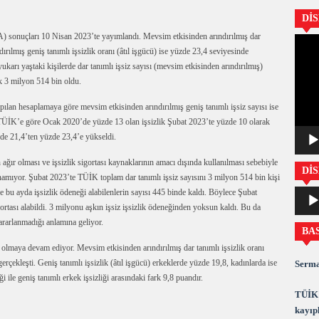
Dİ
 sonuçları 10 Nisan 2023’te yayımlandı. Mevsim etkisinden arındırılmış dar
Video
ırılmış geniş tanımlı işsizlik oranı (âtıl işgücü) ise yüzde 23,4 seviyesinde
oynatıc
karı yaştaki kişilerde dar tanımlı işsiz sayısı (mevsim etkisinden arındırılmış)
k 3 milyon 514 bin oldu.
an hesaplamaya göre mevsim etkisinden arındırılmış geniş tanımlı işsiz sayısı ise
. TÜİK’e göre Ocak 2020’de yüzde 13 olan işsizlik Şubat 2023’te yüzde 10 olarak
üzde 21,4’ten yüzde 23,4’e yükseldi.
ağır olması ve işsizlik sigortası kaynaklarının amacı dışında kullanılması sebebiyle
DİS
namıyor. Şubat 2023’te TÜİK toplam dar tanımlı işsiz sayısını 3 milyon 514 bin kişi
Ses
 bu ayda işsizlik ödeneği alabilenlerin sayısı 445 binde kaldı. Böylece Şubat
oynatıc
gortası alabildi. 3 milyonu aşkın işsiz işsizlik ödeneğinden yoksun kaldı. Bu da
yararlanmadığı anlamına geliyor.
BA
i olmaya devam ediyor. Mevsim etkisinden arındırılmış dar tanımlı işsizlik oranı
rçekleşti. Geniş tanımlı işsizlik (âtıl işgücü) erkeklerde yüzde 19,8, kadınlarda ise
Serma
i ile geniş tanımlı erkek işsizliği arasındaki fark 9,8 puandır.
TÜİK 
kayıpl