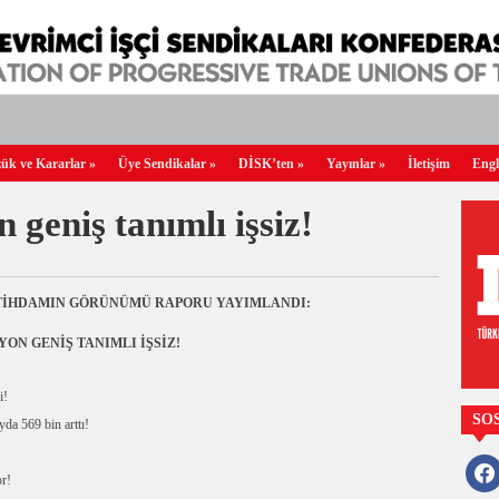
ük ve Kararlar
»
Üye Sendikalar
»
DİSK’ten
»
Yayınlar
»
İletişim
Engl
geniş tanımlı işsiz!
İSTİHDAMIN GÖRÜNÜMÜ
RAPORU
YAYIMLANDI:
YON GENİŞ TANIMLI İŞSİZ!
i!
SO
yda 569 bin arttı!
faceb
or!