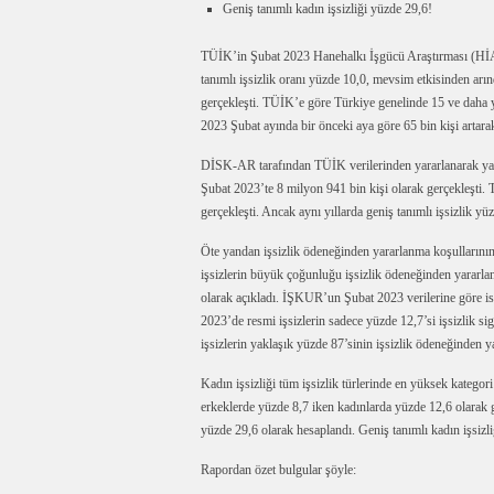
Geniş tanımlı kadın işsizliği yüzde 29,6!
TÜİK’in Şubat 2023 Hanehalkı İşgücü Araştırması (HİA)
tanımlı işsizlik oranı yüzde 10,0, mevsim etkisinden arınd
gerçekleşti. TÜİK’e göre Türkiye genelinde 15 ve daha yu
2023 Şubat ayında bir önceki aya göre 65 bin kişi artara
DİSK-AR tarafından TÜİK verilerinden yararlanarak yapıl
Şubat 2023’te 8 milyon 941 bin kişi olarak gerçekleşti
gerçekleşti. Ancak aynı yıllarda geniş tanımlı işsizlik y
Öte yandan işsizlik ödeneğinden yararlanma koşullarının 
işsizlerin büyük çoğunluğu işsizlik ödeneğinden yararla
olarak açıkladı. İŞKUR’un Şubat 2023 verilerine göre ise
2023’de resmi işsizlerin sadece yüzde 12,7’si işsizlik si
işsizlerin yaklaşık yüzde 87’sinin işsizlik ödeneğinden 
Kadın işsizliği tüm işsizlik türlerinde en yüksek kategor
erkeklerde yüzde 8,7 iken kadınlarda yüzde 12,6 olarak ge
yüzde 29,6 olarak hesaplandı. Geniş tanımlı kadın işsizliğ
Rapordan özet bulgular şöyle: