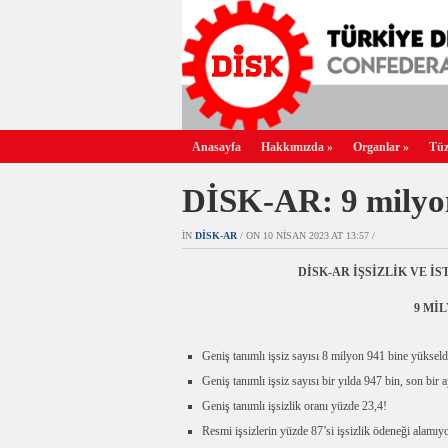
Anasayfa
Hakkımızda
»
Organlar
»
Tüz
DİSK-AR: 9 milyon 
IN
DİSK-AR
/ ON 10 NISAN 2023 AT 13:57 /
DİSK-AR İŞSİZLİK VE 
9 MİL
Geniş tanımlı işsiz sayısı 8 milyon 941 bine yükseld
Geniş tanımlı işsiz sayısı bir yılda 947 bin, son bir a
Geniş tanımlı işsizlik oranı yüzde 23,4!
Resmi işsizlerin yüzde 87’si işsizlik ödeneği alamıy