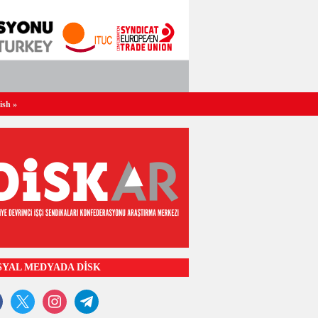
ish
»
SYAL MEDYADA DİSK
ook
x
instagram
telegram