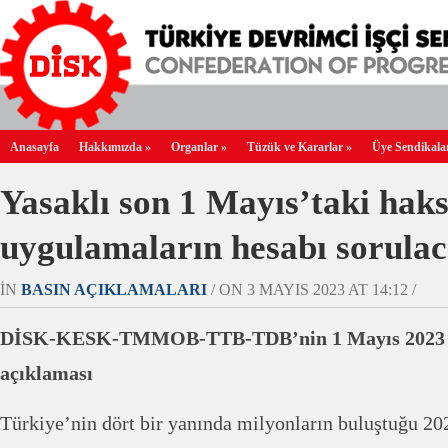
Anasayfa
Hakkımızda
»
Organlar
»
Tüzük ve Kararlar
»
Üye Sendikala
Yasaklı son 1 Mayıs’taki hak
uygulamaların hesabı sorula
IN
BASIN AÇIKLAMALARI
/ ON 3 MAYIS 2023 AT 14:12 /
DİSK-KESK-TMMOB-TTB-TDB’nin 1 Mayıs 2023 k
açıklaması
Türkiye’nin dört bir yanında milyonların buluştuğu 2