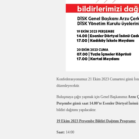
Konfederasyonumuz 21 Ekim 2023 Cumartesi günü İst
düzenleyecektir.
Buluşmaya çağrı yapmak için Genel Başkanımız
Arzu Ç
Perşembe günü saat 14.00’te Esenler Dörtyol İnönü
bildiri dağıtımı yapılacaktır.
19 Ekim 2023 Perşembe Bildiri Dağıtım Programı:
Saat:
14:00