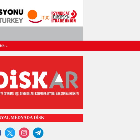
ish
»
SYAL MEDYADA DİSK
ook
x
instagram
telegram