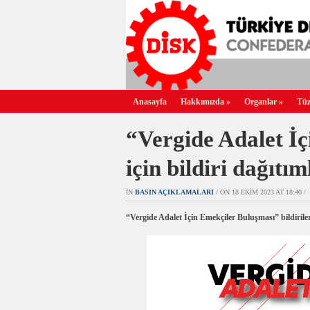
Anasayfa
Hakkımızda
»
Organlar
»
Tüz
“Vergide Adalet İ
için bildiri dağıtı
IN
BASIN AÇIKLAMALARI
/ ON 18 EKIM 2023 AT 18:40 /
“Vergide Adalet İçin Emekçiler Buluşması”
bildiril