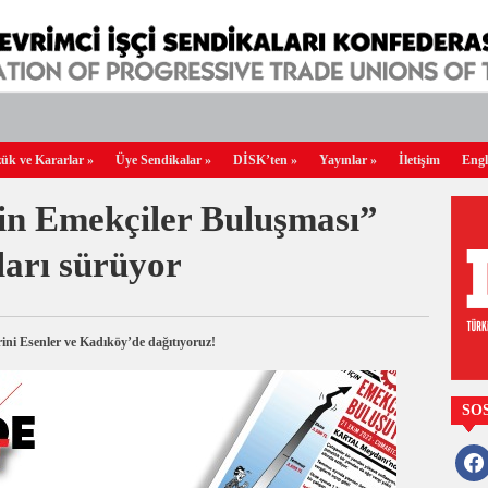
ük ve Kararlar
»
Üye Sendikalar
»
DİSK’ten
»
Yayınlar
»
İletişim
Engl
çin Emekçiler Buluşması”
mları sürüyor
erini Esenler ve Kadıköy’de dağıtıyoruz!
SO
faceb