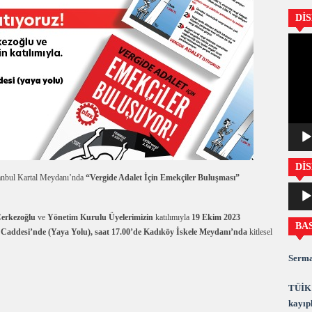
Dİ
Video
oynatıc
DİS
anbul Kartal Meydanı’nda
“Vergide Adalet İçin Emekçiler Buluşması”
Ses
oynatıc
erkezoğlu
ve
Yönetim Kurulu Üyelerimizin
katılımıyla
19 Ekim 2023
BA
 Caddesi’nde (Yaya Yolu), saat 17.00’de Kadıköy İskele Meydanı’nda
kitlesel
Serma
TÜİK 
kayıpl