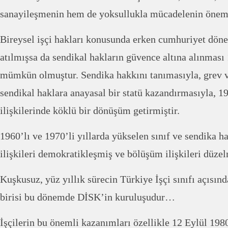
sanayileşmenin hem de yoksullukla mücadelenin öneml
Bireysel işçi hakları konusunda erken cumhuriyet dön
atılmışsa da sendikal hakların güvence altına alınması
mümkün olmuştur. Sendika hakkını tanımasıyla, grev ve
sendikal haklara anayasal bir statü kazandırmasıyla, 
ilişkilerinde köklü bir dönüşüm getirmiştir.
1960’lı ve 1970’li yıllarda yükselen sınıf ve sendika ha
ilişkileri demokratikleşmiş ve bölüşüm ilişkileri düzel
Kuşkusuz, yüz yıllık sürecin Türkiye İşçi sınıfı açısınd
birisi bu dönemde DİSK’in kuruluşudur…
İşçilerin bu önemli kazanımları özellikle 12 Eylül 198