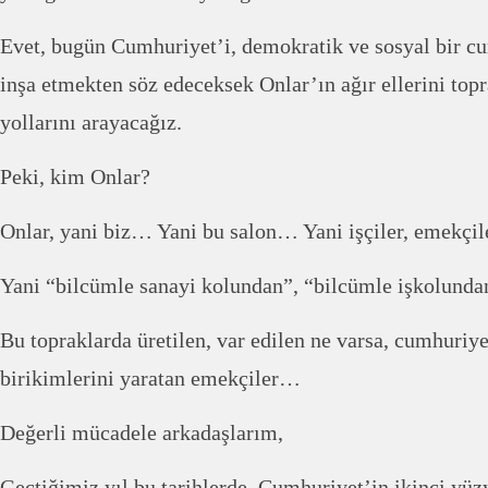
Evet, bugün Cumhuriyet’i, demokratik ve sosyal bir c
inşa etmekten söz edeceksek Onlar’ın ağır ellerini top
yollarını arayacağız.
Peki, kim Onlar?
Onlar, yani biz… Yani bu salon… Yani işçiler, emekçil
Yani “bilcümle sanayi kolundan”, “bilcümle işkolunda
Bu topraklarda üretilen, var edilen ne varsa, cumhuriye
birikimlerini yaratan emekçiler…
Değerli mücadele arkadaşlarım,
Geçtiğimiz yıl bu tarihlerde, Cumhuriyet’in ikinci yüz