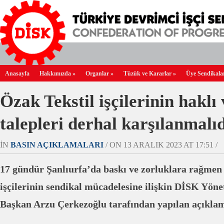
Anasayfa
Hakkımızda
»
Organlar
»
Tüzük ve Kararlar
»
Üye Sendikala
Özak Tekstil işçilerinin haklı
talepleri derhal karşılanmalı
IN
BASIN AÇIKLAMALARI
/ ON 13 ARALIK 2023 AT 17:51 /
17 gündür Şanlıurfa’da baskı ve zorluklara rağmen
işçilerinin sendikal mücadelesine ilişkin
DİSK Yönet
Başkan Arzu Çerkezoğlu tarafından yapılan açıkla