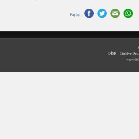
Paylaş...
DİSK - Türkiye Devr
www.disk