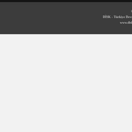
DİSK - Türkiye Devr
www.disk