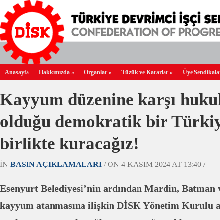
Anasayfa
Hakkımızda
»
Organlar
»
Tüzük ve Kararlar
»
Üye Sendikala
Kayyum düzenine karşı huk
olduğu demokratik bir Türkiy
birlikte kuracağız!
IN
BASIN AÇIKLAMALARI
/ ON 4 KASIM 2024 AT 13:40 /
Esenyurt Belediyesi’nin ardından Mardin, Batman v
kayyum atanmasına ilişkin DİSK Yönetim Kurulu 