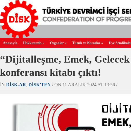
Anasayfa
Hakkımızda
»
Organlar
»
Tüzük ve Kararlar
»
Üye Sendikala
“Dijitalleşme, Emek, Gelecek
konferansı kitabı çıktı!
IN
DİSK-AR
,
DİSK'TEN
/ ON 11 ARALIK 2024 AT 13:56 /