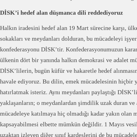
DİSK’i hedef alan düşmanca dili reddediyoruz
Halkın iradesini hedef alan 19 Mart sürecine karşı, ülk
sokakları ve meydanları dolduran, bu mücadeleyi işyerl
konfederasyonu DİSK’tir. Konfederasyonumuzun karar
ülkenin dört bir yanında halkın demokrasi ve adalet m
DİSK’lilerin, bugün küfür ve hakaretle hedef alınmasını
havale ediyoruz. Bu dilin, emek mücadelesinin hiçbir 
hatırlatmak isteriz. Aynı meydanları paylaştığı DİSK’l
yaklaşanların; o meydanlardan şimdilik uzak duran ve 
mücadeleye katılmaya hiç olmadığı kadar yakın olan m
kapsayabilmesi elbette mümkün değildir. 1 Mayıs vesil
uzaktan izleyen diğer sınıf kardeşlerini de bu mücadel