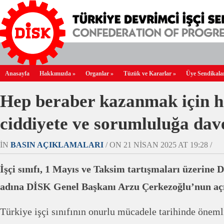
Anasayfa
Hakkımızda
»
Organlar
»
Tüzük ve Kararlar
»
Üye Sendikala
Hep beraber kazanmak için h
ciddiyete ve sorumluluğa dav
IN
BASIN AÇIKLAMALARI
/ ON 21 NISAN 2025 AT 19:28 /
İşçi sınıfı, 1 Mayıs ve Taksim tartışmaları üzerin
adına DİSK Genel Başkanı Arzu Çerkezoğlu’nun aç
Türkiye işçi sınıfının onurlu mücadele tarihinde önemli