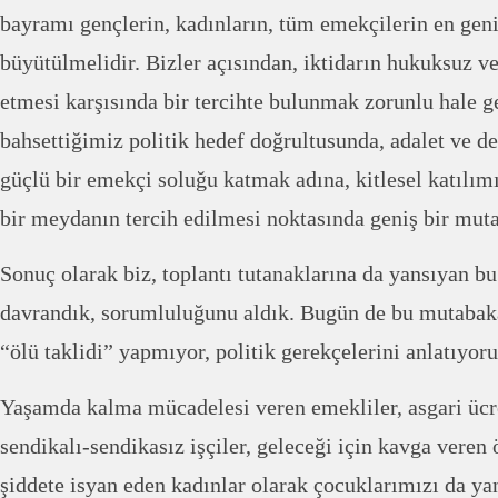
bayramı gençlerin, kadınların, tüm emekçilerin en geni
büyütülmelidir. Bizler açısından, iktidarın hukuksuz v
etmesi karşısında bir tercihte bulunmak zorunlu hale g
bahsettiğimiz politik hedef doğrultusunda, adalet ve 
güçlü bir emekçi soluğu katmak adına, kitlesel katıl
bir meydanın tercih edilmesi noktasında geniş bir mut
Sonuç olarak biz, toplantı tutanaklarına da yansıyan 
davrandık, sorumluluğunu aldık. Bugün de bu mutabaka
“ölü taklidi” yapmıyor, politik gerekçelerini anlatıyoru
Yaşamda kalma mücadelesi veren emekliler, asgari üc
sendikalı-sendikasız işçiler, geleceği için kavga veren 
şiddete isyan eden kadınlar olarak çocuklarımızı da ya