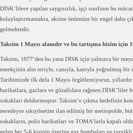
DİSK’lilere yapılan saygısızlık, işçi sınıfının bu müca
kolaylaştırmamakta, aksine önümüze bir engel daha ç
gelmektedir.
Taksim 1 Mayıs alanıdır ve bu tartışma bizim için 
Taksim, 1977’den bu yana DİSK için yalnızca bir meyda
emekçinin alın teriyle, canıyla, kanıyla yoğrulmuş bir
Tarihimizde ilk defa 1 Mayıs örgütlemiyoruz, yıllardır
barikatlara, gazlara ve gözaltılara rağmen DİSK’liler 
sokakları doldurmuştur. Taksim’e çıkma hedefinin ko
neredeyse sıkıyönetim ilan edilmiş bir metropolde, büt
sokakların, polis barikatları ve TOMA’larla kapalı old
gelen her 5-6 kişinin üzerine gaz bombaları ve tazyikli 