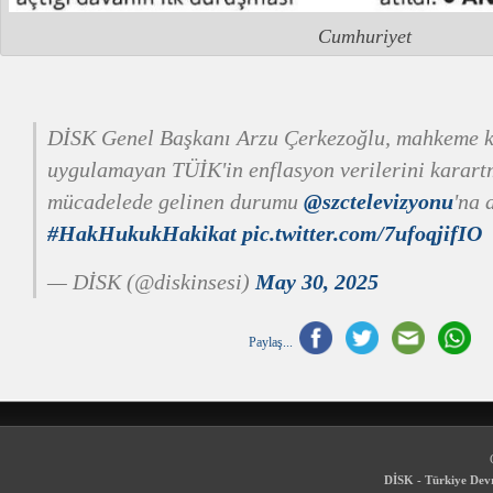
Cumhuriyet
DİSK Genel Başkanı Arzu Çerkezoğlu, mahkeme k
uygulamayan TÜİK'in enflasyon verilerini karart
mücadelede gelinen durumu
@szctelevizyonu
'na 
#HakHukukHakikat
pic.twitter.com/7ufoqjifIO
— DİSK (@diskinsesi)
May 30, 2025
Paylaş...
DİSK - Türkiye Devr