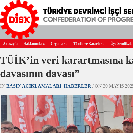
Anasayfa
Hakkımızda
»
Organlar
»
Tüzük ve Kararlar
»
Üye Sendikala
TÜİK’in veri karartmasına k
davasının davası”
IN
BASIN AÇIKLAMALARI
,
HABERLER
/ ON 30 MAYIS 2025