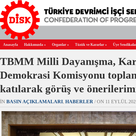
Anasayfa
Hakkımızda
»
Organlar
»
Tüzük ve Kararlar
»
Üye Sendikala
TBMM Milli Dayanışma, Kard
Demokrasi Komisyonu toplan
katılarak görüş ve önerilerim
IN
BASIN AÇIKLAMALARI
,
HABERLER
/ ON 11 EYLÜL 2025