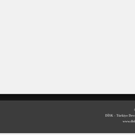
DİSK - Türkiye Devr
www.disk