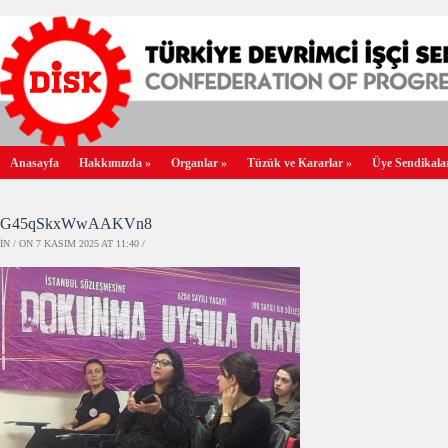
Anasayfa
Hakkımızda
»
Organlar
»
Tüzük ve Kararlar
»
Üye Sendikala
G45qSkxWwAAKVn8
IN / ON 7 KASIM 2025 AT 11:40 /