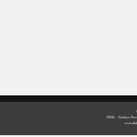
DİSK - Türkiye Devr
www.disk