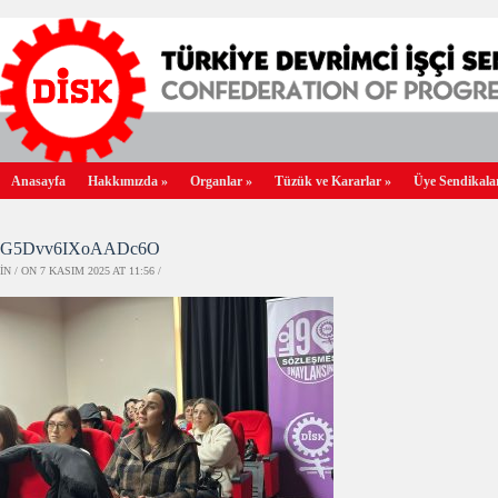
Anasayfa
Hakkımızda
»
Organlar
»
Tüzük ve Kararlar
»
Üye Sendikala
G5Dvv6IXoAADc6O
IN / ON 7 KASIM 2025 AT 11:56 /