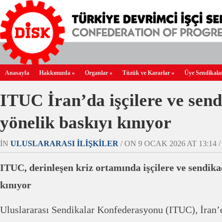
Anasayfa
Hakkımızda
»
Organlar
»
Tüzük ve Kararlar
»
Üye Sendikala
ITUC İran’da işçilere ve send
yönelik baskıyı kınıyor
IN
ULUSLARARASI İLIŞKILER
/ ON 9 OCAK 2026 AT 13:14 /
ITUC, derinleşen kriz ortamında işçilere ve sendika
kınıyor
Uluslararası Sendikalar Konfederasyonu (ITUC), İran’da