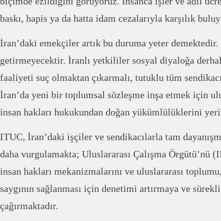
biçimde ezildiğini görüyoruz. İnsanca işler ve adil ücret
baskı, hapis ya da hatta idam cezalarıyla karşılık buluy
İran’daki emekçiler artık bu duruma yeter demektedir.
getirmeyecektir. İranlı yetkililer sosyal diyaloğa derha
faaliyeti suç olmaktan çıkarmalı, tutuklu tüm sendikacı
İran’da yeni bir toplumsal sözleşme inşa etmek için ul
insan hakları hukukundan doğan yükümlülüklerini yerin
ITUC, İran’daki işçiler ve sendikacılarla tam dayanışm
daha vurgulamakta; Uluslararası Çalışma Örgütü’nü (I
insan hakları mekanizmalarını ve uluslararası toplumu
saygının sağlanması için denetimi artırmaya ve sürekl
çağırmaktadır.