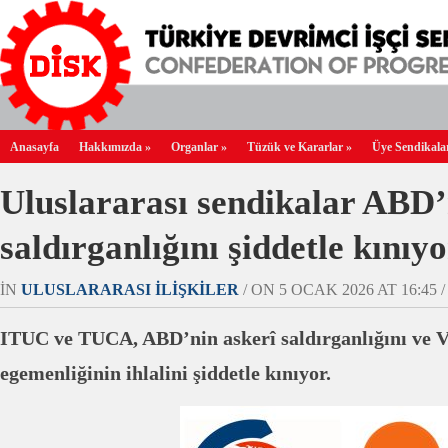
Anasayfa
Hakkımızda
»
Organlar
»
Tüzük ve Kararlar
»
Üye Sendikala
Uluslararası sendikalar ABD’
saldırganlığını şiddetle kınıy
IN
ULUSLARARASI İLIŞKILER
/ ON 5 OCAK 2026 AT 16:45 /
ITUC ve TUCA, ABD’nin askerî saldırganlığını ve V
egemenliğinin ihlalini şiddetle kınıyor.