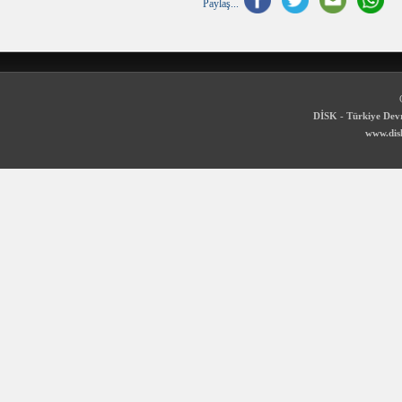
Paylaş...
DİSK - Türkiye Devr
www.disk