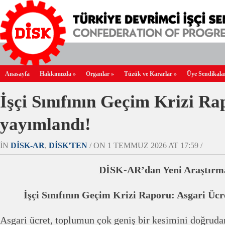
Anasayfa
Hakkımızda
»
Organlar
»
Tüzük ve Kararlar
»
Üye Sendikala
İşçi Sınıfının Geçim Krizi R
yayımlandı!
IN
DİSK-AR
,
DİSK'TEN
/ ON 1 TEMMUZ 2026 AT 17:59 /
DİSK-AR’dan Yeni Araştırm
İşçi Sınıfının Geçim Krizi Raporu: Asgari Ücre
Asgari ücret, toplumun çok geniş bir kesimini doğrudan