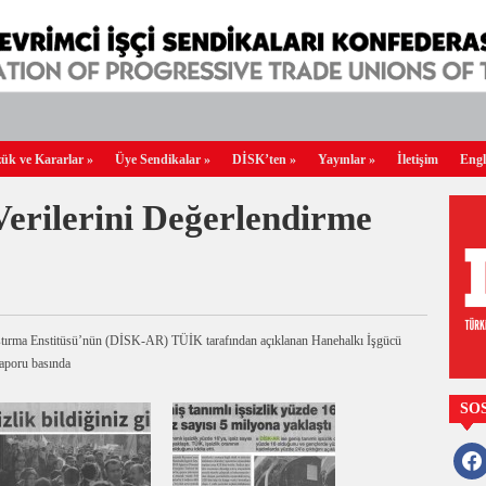
ük ve Kararlar
»
Üye Sendikalar
»
DİSK’ten
»
Yayınlar
»
İletişim
Engl
Verilerini Değerlendirme
ştırma Enstitüsü’nün (DİSK-AR) TÜİK tarafından açıklanan Hanehalkı İşgücü
aporu basında
SO
faceb