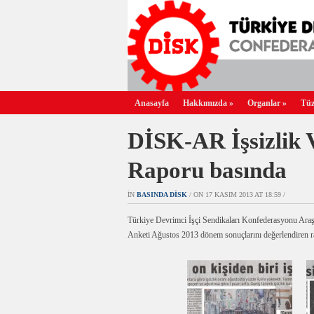
Anasayfa
Hakkımızda
»
Organlar
»
Tüz
DİSK-AR İşsizlik 
Raporu basında
IN
BASINDA DİSK
/ ON 17 KASIM 2013 AT 18:59 /
Türkiye Devrimci İşçi Sendikaları Konfederasyonu Ara
Anketi Ağustos 2013 dönem sonuçlarını değerlendiren r