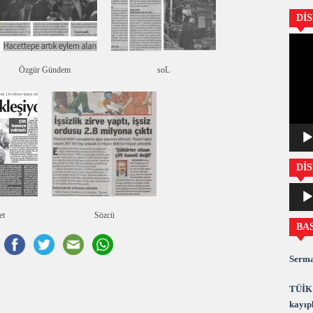
Dİ
Video
oynatıc
Özgür Gündem
soL
DİS
Ses
oynatıc
et
Sözcü
BA
Serma
TÜİK 
kayıpl