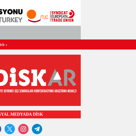
ish
»
SYAL MEDYADA DİSK
ook
x
instagram
telegram