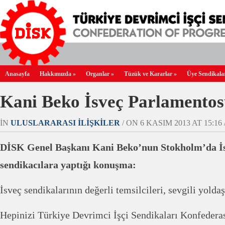
Anasayfa
Hakkımızda
»
Organlar
»
Tüzük ve Kararlar
»
Üye Sendikala
Kani Beko İsveç Parlamento
IN
ULUSLARARASI İLIŞKILER
/ ON 6 KASIM 2013 AT 15:16 
DİSK Genel Başkanı Kani Beko’nun
Stokholm’da İ
sendikacılara yaptığı konuşma:
İsveç sendikalarının değerli temsilcileri, sevgili yold
Hepinizi Türkiye Devrimci İşçi Sendikaları Konfeder