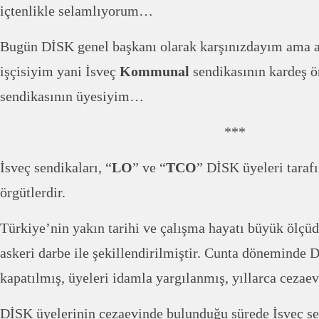
içtenlikle selamlıyorum…
Bugün DİSK genel başkanı olarak karşınızdayım ama a
işçisiyim yani İsveç
Kommunal
sendikasının kardeş ö
sendikasının üyesiyim…
***
İsveç sendikaları, “
LO
” ve “
TCO
” DİSK üyeleri tarafı
örgütlerdir.
Türkiye’nin yakın tarihi ve çalışma hayatı büyük ölçü
askeri darbe ile şekillendirilmiştir. Cunta döneminde
kapatılmış, üyeleri idamla yargılanmış, yıllarca cezaev
DİSK üyelerinin cezaevinde bulunduğu sürede İsveç sen