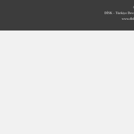
DİSK - Türkiye Devr
www.disk