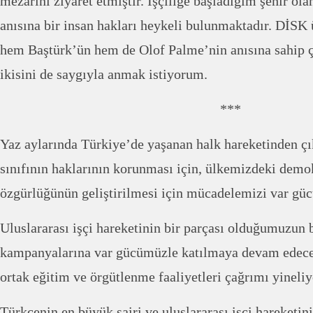
mezarını ziyaret etmiştir. İşçiliğe başladığım şehir ol
anısına bir insan hakları heykeli bulunmaktadır. DİSK ü
hem Baştürk’ün hem de Olof Palme’nin anısına sahip ç
ikisini de saygıyla anmak istiyorum.
***
Yaz aylarında Türkiye’de yaşanan halk hareketinden çık
sınıfının haklarının korunması için, ülkemizdeki demo
özgürlüğünün geliştirilmesi için mücadelemizi var gü
Uluslararası işçi hareketinin bir parçası olduğumuzu
kampanyalarına var gücümüzle katılmaya devam edeceğ
ortak eğitim ve örgütlenme faaliyetleri çağrımı yineli
Türkçenin en büyük şairi ve uluslararası işçi hareketin