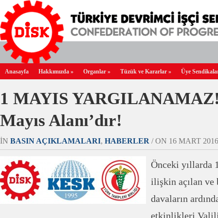
Anasayfa
Hakkımızda
»
Organlar
»
Tüzük ve Kararlar
»
Üye Sendikala
1 MAYIS YARGILANAMAZ! 
Mayıs Alanı’dır!
IN
BASIN AÇIKLAMALARI
,
HABERLER
/ ON 16 MART 2016 
Önceki yıllarda 
ilişkin açılan ve
davaların ardınd
etkinlikleri Vali